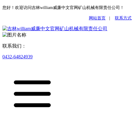
您好！欢迎访问吉林william威廉中文官网矿山机械有限责任公司！
网站首页
|
联系方式
联系我们：
0432-64824939