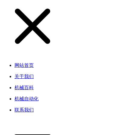
网站首页
关于我们
机械百科
机械自动化
联系我们