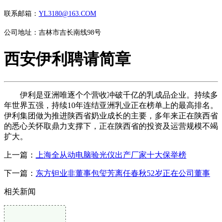
联系邮箱：
YL3180@163.COM
公司地址：吉林市吉长南线98号
西安伊利聘请简章
伊利是亚洲唯逐个个营收冲破千亿的乳成品企业。持续多
年世界五强，持续10年连结亚洲乳业正在榜单上的最高排名。
伊利集团做为推进陕西省奶业成长的主要，多年来正在陕西省
的悉心关怀取鼎力支撑下，正在陕西省的投资及运营规模不竭
扩大。
上一篇：
上海全从动电脑验光仪出产厂家十大保举榜
下一篇：
东方钽业非董事包玺芳离任春秋52岁正在公司董事
相关新闻