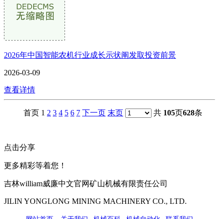
2026年中国智能农机行业成长示状阐发取投资前景
2026-03-09
查看详情
首页 1
2
3
4
5
6
7
下一页
末页
共
105
页
628
条
点击分享
更多精彩等着您！
吉林william威廉中文官网矿山机械有限责任公司
JILIN YONGLONG MINING MACHINERY CO., LTD.