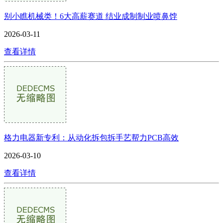
别小瞧机械类！6大高薪赛道 结业成制制业喷鼻饽
2026-03-11
查看详情
格力电器新专利：从动化拆包拆手艺帮力PCB高效
2026-03-10
查看详情