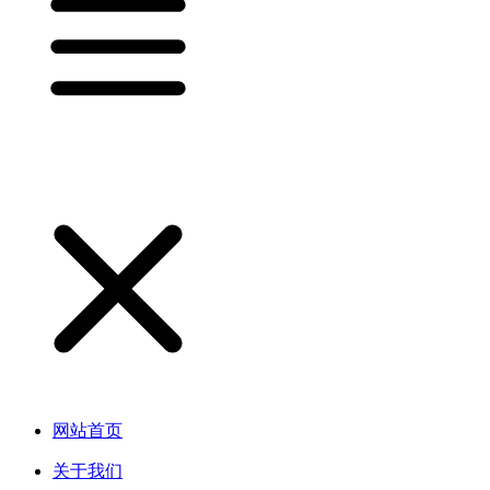
网站首页
关于我们