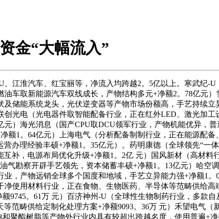
资金“大幅流入”
江淮汽车、红宝丽等，净流入均跨越2。5亿以上。寒武纪-U（
守燃油车取新能源汽车双线成长，产物结构多元+净额2。78亿元
光伏及储能系统龙头，光伏逆变器等产物市场份额高，手艺持续立异
联创光电（光电器件取智能配备行业，正在红外LED、激光加工
亿元）海光消息（国产CPU取DCU领军行业，产物机能优异，普
净额1。64亿元）上海电气（分析配备制制行业，正在能源配备、
办理经验丰硕+净额1。35亿元）。药明康德（全球领先“一体
互补，电源布局优化升级+净额1。2亿 元）国风新材（高材料
上油气勘察开辟手艺领先，资本储蓄丰硕+净额1。13亿元）哈
行业，产物远销全球多个国度和地域，手艺立异能力强+净额1。
干净使用材料行业，正在食物、生物医药、半导体等范畴供给高端材
9745。61万 元）百济神州-U（全球性生物制药行业，多款自
等范畴供给定制化处理方案+净额9093。36万 元）禾望电气
不饱和聚酯树脂等产物外行业内具有较超出跨越名度，使用普遍+净额