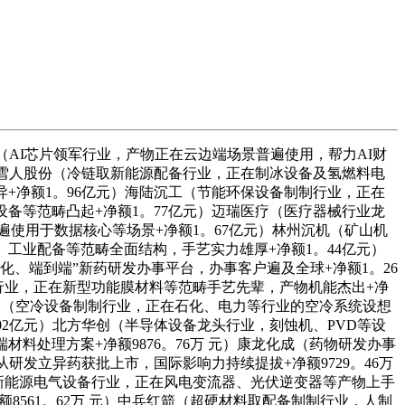
AI芯片领军行业，产物正在云边端场景普遍使用，帮力AI财
）雪人股份（冷链取新能源配备行业，正在制冰设备及氢燃料电
+净额1。96亿元）海陆沉工（节能环保设备制制行业，正在
设备等范畴凸起+净额1。77亿元）迈瑞医疗（医疗器械行业龙
遍使用于数据核心等场景+净额1。67亿元）林州沉机（矿山机
工业配备等范畴全面结构，手艺实力雄厚+净额1。44亿元）
化、端到端”新药研发办事平台，办事客户遍及全球+净额1。26
行业，正在新型功能膜材料等范畴手艺先辈，产物机能杰出+净
空调（空冷设备制制行业，正在石化、电力等行业的空冷系统设想
02亿元）北方华创（半导体设备龙头行业，刻蚀机、PVD等设
料处理方案+净额9876。76万 元）康龙化成（药物研发办事
从研发立异药获批上市，国际影响力持续提拔+净额9729。46万
（新能源电气设备行业，正在风电变流器、光伏逆变器等产物上手
8561。62万 元）中兵红箭（超硬材料取配备制制行业，人制