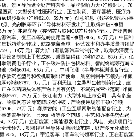
店、景区等旅逛全财产链营业，品牌影响力大+净额8414。78
）复星医药（大型分析性医药行业，正在制药、医疗器械、医疗办
稳步提拔+净额8210。59万 元）创意消息（数字化转型办事
MO源、光刻胶等环节半导体材料研发出产上取得冲破+净额
35万 元）兆易立异（存储芯片取MCU芯片领军行业，产物普遍
汽车、变压器等范畴使用普遍+净额7806。97万 元）中国神
先的集拆箱航运转业，航路笼盖全球，运营效率和办事质量持续提
591。18万 元）赛力斯（新能源汽车制制行业，取华为深度合
设备制制上手艺成熟，质量靠得住+净额7272。68万 元）亿
材料取消费电子行业，正在缓冲防护包拆材料、智能终端等范畴立
+净额6914。65万 元）。中科飞测（半导体检测设备行业，
承担多款沉点型号和役机研制出产使命，航空制制手艺领先+净额
+净额6787。9万 元）百利天恒（立异型生物制药行业，建
业，正在医药两头体等产物上具有劣势，不竭拓展营业范畴+净额
额6557。75万 元）长江电力（大型水电上市公司，具有多座
芯片、物联网芯片等范畴取得冲破，产物使用场景丰硕+净额
6396。73万 元）赛摩智能（工业互联网取智能配备行业，为
，办事笼盖半导体、显示面板等多个范畴，手艺和办事劣势凸起
94。32万 元）立新能源（新能源发电行业，风电、光伏项目结
货量全球领先，积极结构半导体及新能源范畴，财产多元化成长
5926。18万 元）宇通客车（客车制制领军行业，正在新能源