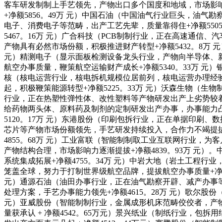
客车研发制制上手艺领先，产物出口多个国度和地域，市场影响
+净额5856。49万 元）中国石油（中国油气行业巨头，油气
电子、消费电子等范畴，出产工艺先辈，质量靠得住+净额550
5467。16万 元）广合科技（PCB制制行业，正在高速通信、
产物具有必然市场份额，积极推进财产转型+净额5432。8万
元）精测电子（显示面板检测设备龙头行业，产物向半导体、新
航空办事质量，鞭策航空运输财产成长+净额5340。33万 元
核（核电运营行业，核电拆机规模位居前列，核电运营办理经验
起，积极鞭策能源转型+净额5225。33万 元）沃森生物（生
行业，正在热塑性弹性体、改性塑料等产物研发出产上劣势较着，
给药物两头体、原料药及制剂的定制研发出产办事，办事能力凸起
5120。17万 元）东港股份（印刷包拆行业，正在单据印刷、
芯片等产物市场份额领先，手艺研发持续投入，合作力不竭提拔+
4855。68万 元）工业富联（智能制制取工业互联网行业，
产物结构合理，市场影响力逐渐提拔+净额4839。93万 
系统集成拓展+净额4755。34万 元）中岩大地（岩土工程行
笼盖全球，努力于打制世界级航空品牌，提拔航空办事质量+净额4
元）通源石油（油田办事行业，正在油气勘察开辟、减产办事等
处理方案，手艺办事能力领先+净额4615。28万 元）歌尔股
元）亚威股份（智能制制行业，金属成形机床范畴佼佼者，产物线
量获承认 + 净额4542。65万元）景兴纸业（制纸行业，包