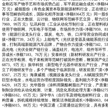
金刚石等产物手艺和市场劣势凸起，军平易近融合成长+净额849
万 元）威领股份（有色金属资本取新能源材料行业，正在锂云母
事等范畴协同成长，国际化程序加速+净额8364万 元）同一
行业，正在大数据、云计较、物联网等范畴手艺立异，帮力行业升
7969。99万 元）弘讯科技（工业从动化节制行业，正在塑料
使用于物联网、汽车电子等范畴，市场所作力强+净额7959。8
华（能源行业龙头行业，煤炭、电力、铁、口岸等营业协同成长
拔+净额7739。24万 元）上能电气（光伏逆变器及储能系统
做，打制高端新能源汽车品牌，产物合作力提拔+净额7342。5
晶光电（光伏全财产链行业，涵盖硅片、电池片、组件等环节，
异成长+净额7183。76万 元）安泰科技（新材料研发出产行
正在光学检测、电子束检测等范畴打破国外垄断，鞭策国产化历程
6873。9万 元）振华科技（新型电子元器件研发出产行业，
立了药物研发平台，多个产物处于临床阶段，研发前景广漠+净额
6567。25万 元）海康威视（视频设备龙头行业，AI赋能安
巨型水电坐，水电运营办理程度国际领先，盈利能力不变+净额6
6429。18万 元）光华股份（涂料用聚酯树脂出产行业，产质
制制业供给从动化检测、计量、消息化系统处理方案+净额62
+净额6162。05万 元）深中华A（自行车及锂电池材料行业
构普遍，拆机规模持续增加，鞭策洁净能源成长+净额6063。
+净额6015。88万 元）中国卫通（卫星通信运营行业，具有