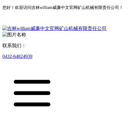
您好！欢迎访问吉林william威廉中文官网矿山机械有限责任公司！
联系我们：
0432-64824939