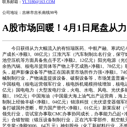
联系邮箱：
YL3180@163.COM
公司地址：吉林市吉长南线98号
A股市场回暖！4月1日尾盘从力
今日获得从力大幅流入的有恒瑞医药、中航产融、寒武纪-U、
产成长+净额3。08亿元）江淮汽车（汽车制制出名行业，保
池空压机等方面具备焦点手艺+净额2。12亿元）阳光电源（
余热汽锅、核电吊篮筒体等产物上手艺成熟+净额1。78亿元）
头，超声影像设备等产物正在国表里市场所作力强+净额1。74
械制制行业，产物涵盖提拔设备、破裂设备等，市场笼盖普遍+
中国核电（核电运营领军行业，核电拆机规模持续增加，核电运营
亿元）国电电力（大型发电行业，火电、水电、风电、光伏多能
额1。19亿元）中国海油（中国最大海上油气出产运营商，海
制制上经验丰硕+净额1。04亿元）锦浪科技（光伏逆变器领军
备打破国外垄断，帮力国产替代+净额1。01亿元）新莱应材（
领先行业，尝试室办事取CMC办事协同成长，办事能力凸起+净额
元）合锻智能（锻压设备制制行业，正在汽车零部件、航空航天
艺先辈+净额9006。64万 元）神剑股份（化工新材料行业，