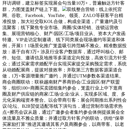
拜访调研，建立标签实现展会勾当量10万+，普遍触达方针客
群，力图笼盖财产链上下逛。
双线整合营销：线上依托官
网、谷歌、Facebook、YouTube、领英、ZALO等获客平台精
准投放，加大社交取KOL合做，构成全渠道，广量邀约及引
流聚客；线下聚焦专业市场、商圈/实体经销、连锁运营收
集、展现营销核心、财产/园区/工场/项目业从、资本大户发函
特邀、VIP走访定制邀请、线下同类展会现场邀约等渠道和体
例，开展1！1场景化推广笼盖吸引跨范畴不雅众。精准数据投
放：基于自有3万+ 涉及行业客户数据库，通过呼叫核心、邮
件、短信、邀请信及地推等多渠道定向投放，高效引流方针受
众；通过买家需求婚配平台实现买家提交采购预定需求，系统
从动婚配展商，提拔对接效率；并取第三方数据客源渠道合
做，1万+客源增量推广邀约，并通过UTM参数各渠道结果。
商会商圈联动：联袂越南财产界商协会/工业园区/财产联盟
等，组织100+商圈买卖团组集约参会，笼盖行业上中下逛商
圈及财产供应链的商家/工场/企业/业从，实现多区域、度、多
元化采购端资本整合。以会带商引客：展会同期推出系列性会
议/论坛、B2B贸促适配等线下演勾当，通过营制市场需求热
点+擦亮会议从题，通过广邀参会者集约参会体例提拔展会全
体流量及不雅众质量；并通过取方针客户的联动，供给“保举
买家励打算”推进其邀请其客户及商圈参会，以商带客、以老