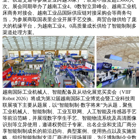
次。展会同期举办了越南工业4。0数智立异峰会、越南工业机
床商务对接会、越南工业品国际供应链对接采购会等商务勾
当，为参展商取国表里企业开展手艺交换、商贸合做供给了庞
大的机缘平台，为越南工业4。0高质量成长供给了智能制制多
渠道处理方案。
越南国际工业机械人、智能配备及从动化展览买卖会（VIIF
Robot 2026）将成为第32届越南国际工业博览会暨工业科技周
联展项下主要从题展，以“智能制制·数字将来”为从题，聚焦
工业机械人、智能制制、工业互联网、人工智能及传感器手艺
等前沿范畴，并展现数字孪生手艺、智能物流系统及高清图像
识别等立异使用，邀请权势巨子专家、出名企业和支流厂商分
享智能制制成长的前沿趋向、典型案例、使用热点以及实施策
略，组织智能制制支流厂商进行现场展现，为泛博制制企业数