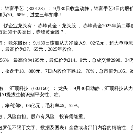
艺（300128）： 9月30日收盘动静，锦富手艺3日内股价上
为30。68%，过去三年扣非！
业龙头有： 赤峰黄金：龙头股 ， 赤峰黄金2025年第二季度季
回首近30个买卖日，赤峰黄金股？。
股份： 9月30日该股从力净流入9。02亿元，超大单净流入9
，最高价为37。65元，2025年股价。
，最高价为195元，最低价为214。9元，总成交量2998。34
收盘于18。880元。7日内股价下跌12。76%，总市值为10
科技（603160）： 龙头， 9月30日动静，汇顶科技从力资
用AI提拔生物识别平安性、准。
净利润8。06亿元，毛利率46。52%。
，风险自担。股市有风险，投资需隆重。
罗但不限于文字、数据及图表）全数或者部门内容的精确性、实