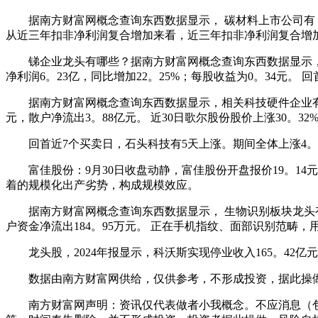
据南方财富网概念查询东西数据显示， 碳材料上市公司有： 锦富手
从近三年扣非净利润复合增加来看，近三年扣非净利润复合增加
锑企业龙头有哪些？据南方财富网概念查询东西数据显示， 锑企
净利润6。23亿，同比增加22。25%；每股收益为0。34元。 
据南方财富网概念查询东西数据显示，相关科技硬件企业有： 歌尔
元，散户净流出3。88亿元。 近30日歌尔股份股价上涨30。32%
回首近7个买卖日，石头科技有5天上涨。期间全体上涨4。56%
富佳股份：9月30日收盘动静，富佳股份开盘报价19。14元，
着的规模化出产劣势，构成规模效应。
据南方财富网概念查询东西数据显示， 生物识别板块龙头有： 汇顶
户资金净流出184。95万元。 正在手机指纹、面部识别范畴，
龙头股，2024年报显示，科沃斯实现停业收入165。42亿元，
数据由南方财富网供给，仅供参考，不形成投资，据此操做
南方财富网声明：资讯仅代表做者小我概念。不应消息（包