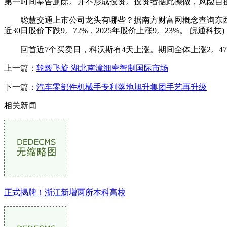
第一时间奉告删除。并不形成投资。投资者据此操做，风险自
聪慧交通上市公司龙头有哪些？据南方财富网概念查询东西数据显示
近30日股价下跌9。72%，2025年股价上涨9。23%。 皖通科技
回首近7个买卖日，科沃斯有4天上涨。期间全体上涨2。47%，最
上一篇：
轮毂飞旋 湖北南漳细密智制国际市场
下一篇：
汽车零部件机械手专利落地旭升集团手艺再升级
相关新闻
正式揭牌！浙江新增两所本科高校