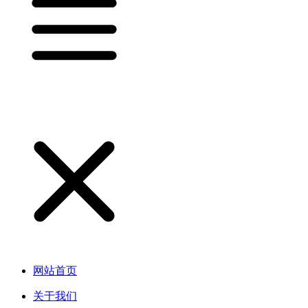
网站首页
关于我们