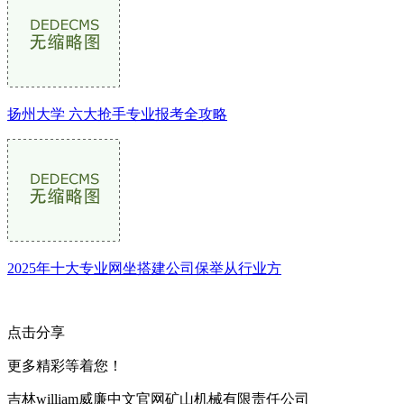
扬州大学 六大抢手专业报考全攻略
2025年十大专业网坐搭建公司保举从行业方
点击分享
更多精彩等着您！
吉林william威廉中文官网矿山机械有限责任公司