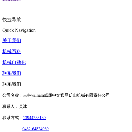
快捷导航
Quick Navigation
关于我们
机械百科
机械自动化
联系我们
联系我们
公司名称：吉林william威廉中文官网矿山机械有限责任公司
联系人：吴冰
联系方式：
13944253180
0432-64824939