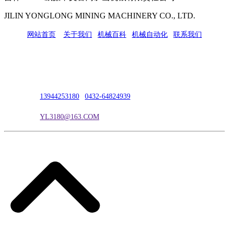
JILIN YONGLONG MINING MACHINERY CO., LTD.
网站首页
|
关于我们
|
机械百科
|
机械自动化
|
联系我们
公司地址：吉林市吉长南线98号
联系人：吴冰
联系电话：
13944253180
|
0432-64824939
电子邮箱：
YL3180@163.COM