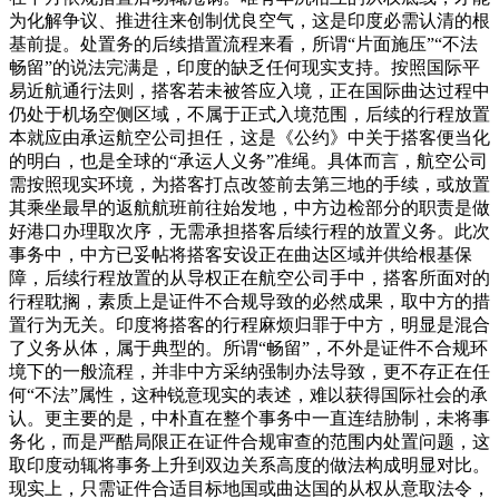
为化解争议、推进往来创制优良空气，这是印度必需认清的根
基前提。处置务的后续措置流程来看，所谓“片面施压”“不法
畅留”的说法完满是，印度的缺乏任何现实支持。按照国际平
易近航通行法则，搭客若未被答应入境，正在国际曲达过程中
仍处于机场空侧区域，不属于正式入境范围，后续的行程放置
本就应由承运航空公司担任，这是《公约》中关于搭客便当化
的明白，也是全球的“承运人义务”准绳。具体而言，航空公司
需按照现实环境，为搭客打点改签前去第三地的手续，或放置
其乘坐最早的返航航班前往始发地，中方边检部分的职责是做
好港口办理取次序，无需承担搭客后续行程的放置义务。此次
事务中，中方已妥帖将搭客安设正在曲达区域并供给根基保
障，后续行程放置的从导权正在航空公司手中，搭客所面对的
行程耽搁，素质上是证件不合规导致的必然成果，取中方的措
置行为无关。印度将搭客的行程麻烦归罪于中方，明显是混合
了义务从体，属于典型的。所谓“畅留”，不外是证件不合规环
境下的一般流程，并非中方采纳强制办法导致，更不存正在任
何“不法”属性，这种锐意现实的表述，难以获得国际社会的承
认。更主要的是，中朴直在整个事务中一直连结胁制，未将事
务化，而是严酷局限正在证件合规审查的范围内处置问题，这
取印度动辄将事务上升到双边关系高度的做法构成明显对比。
现实上，只需证件合适目标地国或曲达国的从权从意取法令，