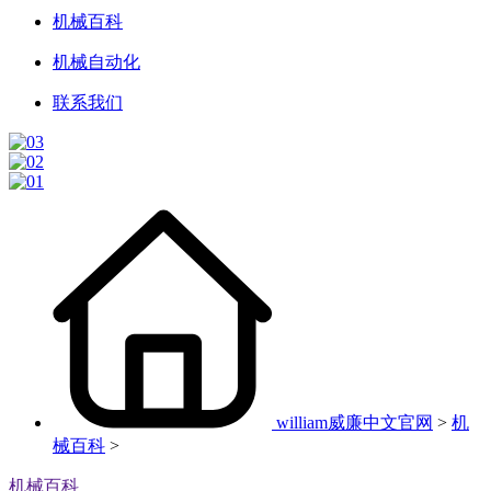
机械百科
机械自动化
联系我们
william威廉中文官网
>
机
械百科
>
机械百科