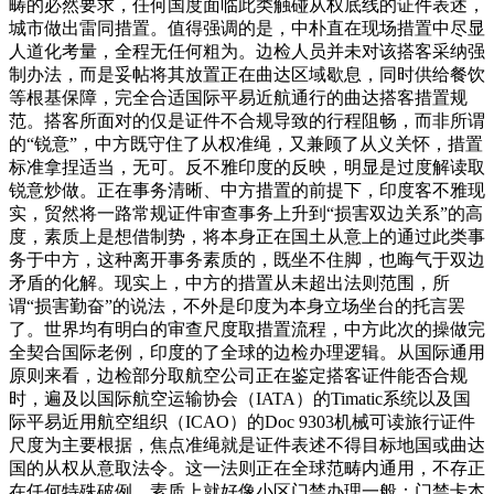
畴的必然要求，任何国度面临此类触碰从权底线的证件表述，
城市做出雷同措置。值得强调的是，中朴直在现场措置中尽显
人道化考量，全程无任何粗为。边检人员并未对该搭客采纳强
制办法，而是妥帖将其放置正在曲达区域歇息，同时供给餐饮
等根基保障，完全合适国际平易近航通行的曲达搭客措置规
范。搭客所面对的仅是证件不合规导致的行程阻畅，而非所谓
的“锐意”，中方既守住了从权准绳，又兼顾了从义关怀，措置
标准拿捏适当，无可。反不雅印度的反映，明显是过度解读取
锐意炒做。正在事务清晰、中方措置的前提下，印度客不雅现
实，贸然将一路常规证件审查事务上升到“损害双边关系”的高
度，素质上是想借制势，将本身正在国土从意上的通过此类事
务于中方，这种离开事务素质的，既坐不住脚，也晦气于双边
矛盾的化解。现实上，中方的措置从未超出法则范围，所
谓“损害勤奋”的说法，不外是印度为本身立场坐台的托言罢
了。世界均有明白的审查尺度取措置流程，中方此次的操做完
全契合国际老例，印度的了全球的边检办理逻辑。从国际通用
原则来看，边检部分取航空公司正在鉴定搭客证件能否合规
时，遍及以国际航空运输协会（IATA）的Timatic系统以及国
际平易近用航空组织（ICAO）的Doc 9303机械可读旅行证件
尺度为主要根据，焦点准绳就是证件表述不得目标地国或曲达
国的从权从意取法令。这一法则正在全球范畴内通用，不存正
在任何特殊破例，素质上就好像小区门禁办理一般：门禁卡本