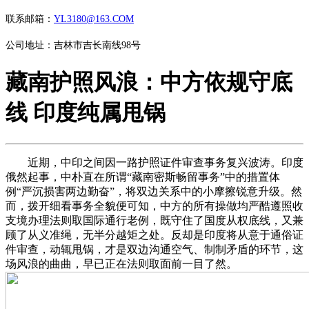
联系邮箱：
YL3180@163.COM
公司地址：吉林市吉长南线98号
藏南护照风浪：中方依规守底
线 印度纯属甩锅
近期，中印之间因一路护照证件审查事务复兴波涛。印度
俄然起事，中朴直在所谓“藏南密斯畅留事务”中的措置体
例“严沉损害两边勤奋”，将双边关系中的小摩擦锐意升级。然
而，拨开细看事务全貌便可知，中方的所有操做均严酷遵照收
支境办理法则取国际通行老例，既守住了国度从权底线，又兼
顾了从义准绳，无半分越矩之处。反却是印度将从意于通俗证
件审查，动辄甩锅，才是双边沟通空气、制制矛盾的环节，这
场风浪的曲曲，早已正在法则取面前一目了然。