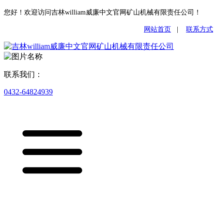
您好！欢迎访问吉林william威廉中文官网矿山机械有限责任公司！
网站首页
|
联系方式
联系我们：
0432-64824939