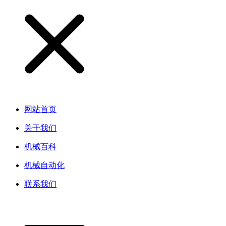
网站首页
关于我们
机械百科
机械自动化
联系我们