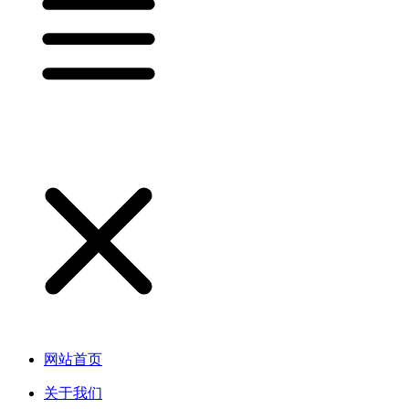
网站首页
关于我们