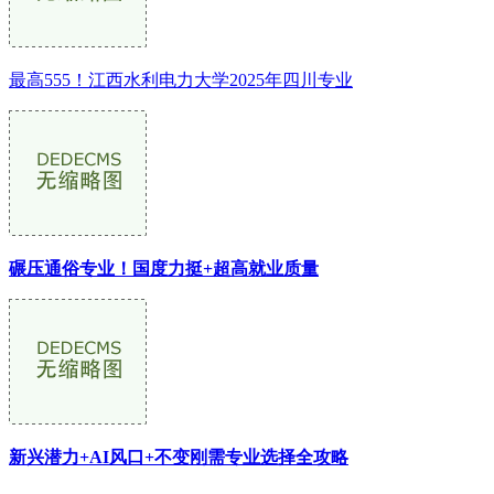
最高555！江西水利电力大学2025年四川专业
碾压通俗专业！国度力挺+超高就业质量
新兴潜力+AI风口+不变刚需专业选择全攻略