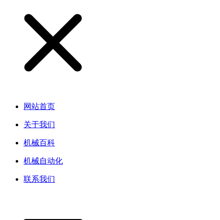
网站首页
关于我们
机械百科
机械自动化
联系我们