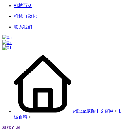
机械百科
机械自动化
联系我们
william威廉中文官网
>
机
械百科
>
机械百科