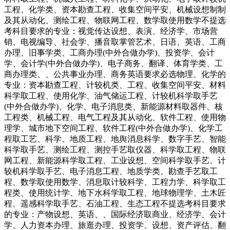
工程、化学类、资本勘查工程、收集空间平安、机械设想制制
及其从动化、测绘工程、物联网工程、数学取使用数学不提选
考科目要求的专业：视觉传达设想、表演、经济学、市场营
销、电视编导、社会学、播音取掌管艺术、日语、英语、工商
办理、旧事学类、工商办理(中外合做办学)、投资学、会计
学、会计学(中外合做办学)、电子商务、翻译、体育学类、工
商办理类、、公共事业办理、商务英语要求必选物理、化学的
专业：资本勘查工程、计较机类、工程、收集空间平安、材料
科学取工程、使用化学、油气储运工程、计较机科学取手艺
(中外合做办学)、化学、电子消息类、新能源材料取器件、核
工程类、机械工程、电气工程及其从动化、软件工程、使用物
理学、城市地下空间工程、软件工程(中外合做办学)、化学工
程取工艺、科学、地质工程、地舆消息科学、数字手艺、智能
科学取手艺、测绘工程、测控手艺取仪器、科学取工程、物联
网工程、新能源科学取工程、工业设想、空间科学取手艺、计
较机科学取手艺、电子消息工程、地质学类、勘查手艺取工
程、数学取使用数学、消息取计较科学、工程力学、科学取工
程类、使用统计学、地下水科学取工程、地球物理学、土木匠
程、遥感科学取手艺、石油工程、生态工程不提选考科目要求
的专业：产物设想、英语、、国际经济取商业、经济学、会计
学、人力资本办理、旅逛办理、投资学、设想、资产评估、翻