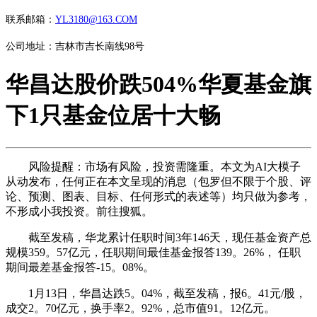
联系邮箱：
YL3180@163.COM
公司地址：吉林市吉长南线98号
华昌达股价跌504%华夏基金旗
下1只基金位居十大畅
风险提醒：市场有风险，投资需隆重。本文为AI大模子
从动发布，任何正在本文呈现的消息（包罗但不限于个股、评
论、预测、图表、目标、任何形式的表述等）均只做为参考，
不形成小我投资。前往搜狐。
截至发稿，华龙累计任职时间3年146天，现任基金资产总
规模359。57亿元，任职期间最佳基金报答139。26%， 任职
期间最差基金报答-15。08%。
1月13日，华昌达跌5。04%，截至发稿，报6。41元/股，
成交2。70亿元，换手率2。92%，总市值91。12亿元。