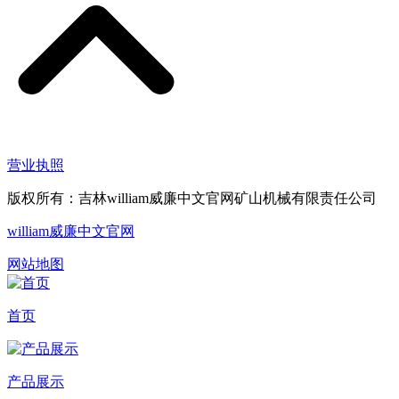
营业执照
版权所有：吉林william威廉中文官网矿山机械有限责任公司
william威廉中文官网
网站地图
首页
产品展示