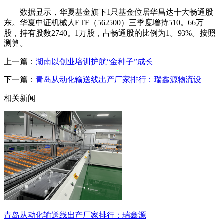
数据显示，华夏基金旗下1只基金位居华昌达十大畅通股
东。华夏中证机械人ETF（562500）三季度增持510。66万
股，持有股数2740。1万股，占畅通股的比例为1。93%。按照
测算。
上一篇：
湖南以创业培训护航“金种子”成长
下一篇：
青岛从动化输送线出产厂家排行：瑞鑫源物流设
相关新闻
青岛从动化输送线出产厂家排行：瑞鑫源