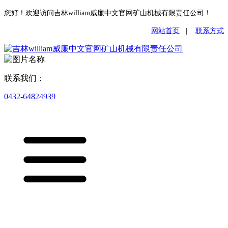
您好！欢迎访问吉林william威廉中文官网矿山机械有限责任公司！
网站首页
|
联系方式
联系我们：
0432-64824939