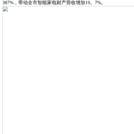
387%，带动全市智能家电财产营收增加19。7%。