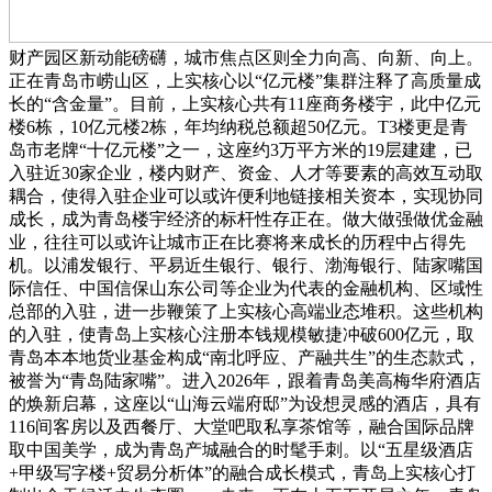
财产园区新动能磅礴，城市焦点区则全力向高、向新、向上。
正在青岛市崂山区，上实核心以“亿元楼”集群注释了高质量成
长的“含金量”。目前，上实核心共有11座商务楼宇，此中亿元
楼6栋，10亿元楼2栋，年均纳税总额超50亿元。T3楼更是青
岛市老牌“十亿元楼”之一，这座约3万平方米的19层建建，已
入驻近30家企业，楼内财产、资金、人才等要素的高效互动取
耦合，使得入驻企业可以或许便利地链接相关资本，实现协同
成长，成为青岛楼宇经济的标杆性存正在。做大做强做优金融
业，往往可以或许让城市正在比赛将来成长的历程中占得先
机。以浦发银行、平易近生银行、银行、渤海银行、陆家嘴国
际信任、中国信保山东公司等企业为代表的金融机构、区域性
总部的入驻，进一步鞭策了上实核心高端业态堆积。这些机构
的入驻，使青岛上实核心注册本钱规模敏捷冲破600亿元，取
青岛本本地货业基金构成“南北呼应、产融共生”的生态款式，
被誉为“青岛陆家嘴”。进入2026年，跟着青岛美高梅华府酒店
的焕新启幕，这座以“山海云端府邸”为设想灵感的酒店，具有
116间客房以及西餐厅、大堂吧取私享茶馆等，融合国际品牌
取中国美学，成为青岛产城融合的时髦手刺。以“五星级酒店
+甲级写字楼+贸易分析体”的融合成长模式，青岛上实核心打