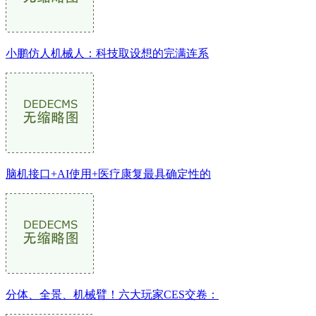
小鹏仿人机械人：科技取设想的完满连系
脑机接口+AI使用+医疗康复最具确定性的
分体、全景、机械臂！六大玩家CES交卷：