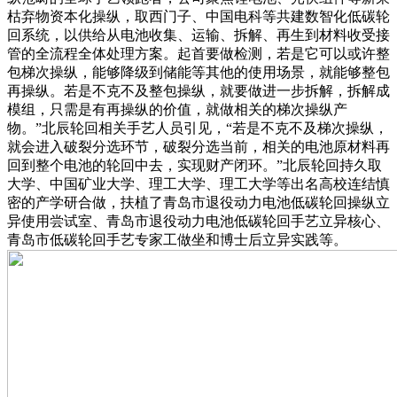
枯弃物资本化操纵，取西门子、中国电科等共建数智化低碳轮
回系统，以供给从电池收集、运输、拆解、再生到材料收受接
管的全流程全体处理方案。起首要做检测，若是它可以或许整
包梯次操纵，能够降级到储能等其他的使用场景，就能够整包
再操纵。若是不克不及整包操纵，就要做进一步拆解，拆解成
模组，只需是有再操纵的价值，就做相关的梯次操纵产
物。”北辰轮回相关手艺人员引见，“若是不克不及梯次操纵，
就会进入破裂分选环节，破裂分选当前，相关的电池原材料再
回到整个电池的轮回中去，实现财产闭环。”北辰轮回持久取
大学、中国矿业大学、理工大学、理工大学等出名高校连结慎
密的产学研合做，扶植了青岛市退役动力电池低碳轮回操纵立
异使用尝试室、青岛市退役动力电池低碳轮回手艺立异核心、
青岛市低碳轮回手艺专家工做坐和博士后立异实践等。