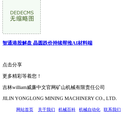
智通港股解盘 晶圆跌价持续帮推AI材料端
点击分享
更多精彩等着您！
吉林william威廉中文官网矿山机械有限责任公司
JILIN YONGLONG MINING MACHINERY CO., LTD.
网站首页
|
关于我们
|
机械百科
|
机械自动化
|
联系我们
公司地址：吉林市吉长南线98号
联系人：吴冰