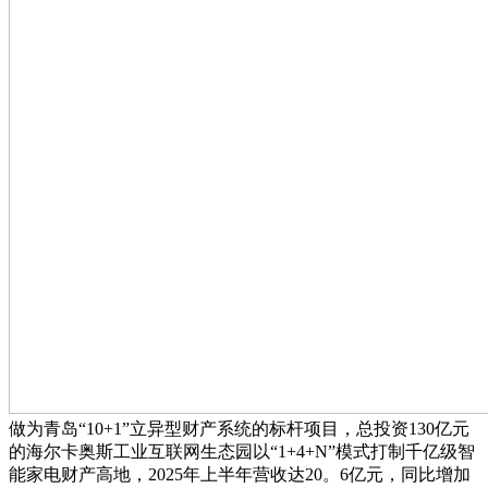
做为青岛“10+1”立异型财产系统的标杆项目，总投资130亿元
的海尔卡奥斯工业互联网生态园以“1+4+N”模式打制千亿级智
能家电财产高地，2025年上半年营收达20。6亿元，同比增加