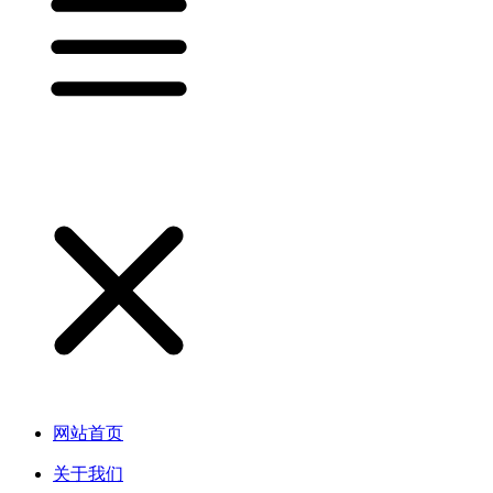
网站首页
关于我们