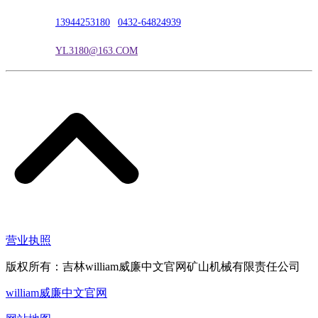
联系电话：
13944253180
|
0432-64824939
电子邮箱：
YL3180@163.COM
营业执照
版权所有：吉林william威廉中文官网矿山机械有限责任公司
william威廉中文官网