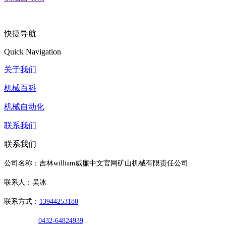
快捷导航
Quick Navigation
关于我们
机械百科
机械自动化
联系我们
联系我们
公司名称：吉林william威廉中文官网矿山机械有限责任公司
联系人：吴冰
联系方式：
13944253180
0432-64824939