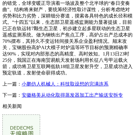
的错觉，全球变暖正导演着一场波及整个北半球的“春日变奏
曲”。结构将来财产，要统筹经济性取计谋性，分析考虑绝对
劣势和比力劣势，深耕细分赛道，摸索各具特色的成长径和模
式。“十四五”以来，生态部卫星遥感监测能力显著提拔，目前
已正在轨运转7颗生态卫星，初步建立起多星联动的生态卫星
遥感监测系统。做为钢铁出产焦点工序，高炉占出产总成本的
70%摆布，其持久不变运转间接关系企业盈利情况。颠末攻
关，宝钢股份高炉AI大模子对炉温等环节目标的预测精确率
达90%，实现对内部形态的高精度、高时效知。1月13日23时
25分，我国正在海南贸易航天发射场利用长征八号甲运载火
箭，成功将卫星互联网低轨18组卫星发射升空，卫星成功进入
预定轨道，发射使命获得成功。
上一篇：
小鹏仿人机械人：科技取设想的完满连系
下一篇：
安徽格美从动化取得蒸发器加工出产输送安拆专
相关新闻