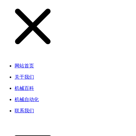
网站首页
关于我们
机械百科
机械自动化
联系我们