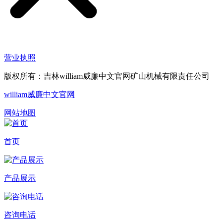
营业执照
版权所有：吉林william威廉中文官网矿山机械有限责任公司
william威廉中文官网
网站地图
首页
产品展示
咨询电话