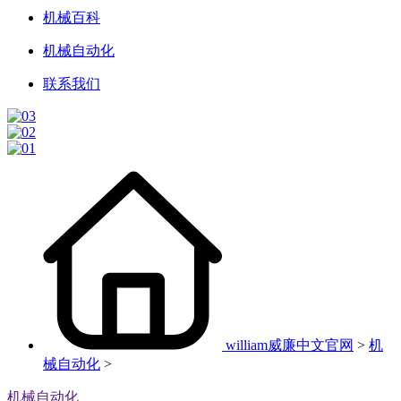
机械百科
机械自动化
联系我们
william威廉中文官网
>
机
械自动化
>
机械自动化