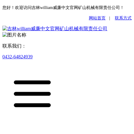
您好！欢迎访问吉林william威廉中文官网矿山机械有限责任公司！
网站首页
|
联系方式
联系我们：
0432-64824939