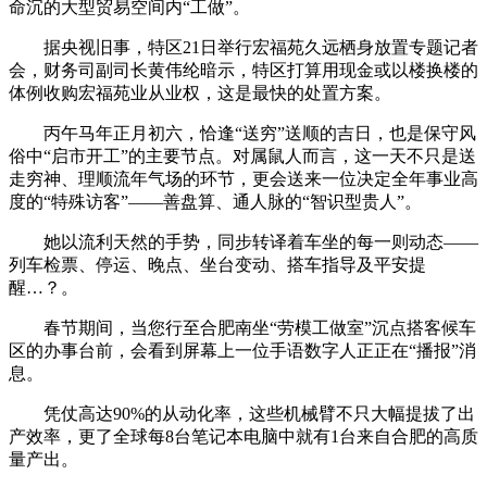
命沉的大型贸易空间内“工做”。
据央视旧事，特区21日举行宏福苑久远栖身放置专题记者
会，财务司副司长黄伟纶暗示，特区打算用现金或以楼换楼的
体例收购宏福苑业从业权，这是最快的处置方案。
丙午马年正月初六，恰逢“送穷”送顺的吉日，也是保守风
俗中“启市开工”的主要节点。对属鼠人而言，这一天不只是送
走穷神、理顺流年气场的环节，更会送来一位决定全年事业高
度的“特殊访客”——善盘算、通人脉的“智识型贵人”。
她以流利天然的手势，同步转译着车坐的每一则动态——
列车检票、停运、晚点、坐台变动、搭车指导及平安提
醒…？。
春节期间，当您行至合肥南坐“劳模工做室”沉点搭客候车
区的办事台前，会看到屏幕上一位手语数字人正正在“播报”消
息。
凭仗高达90%的从动化率，这些机械臂不只大幅提拔了出
产效率，更了全球每8台笔记本电脑中就有1台来自合肥的高质
量产出。