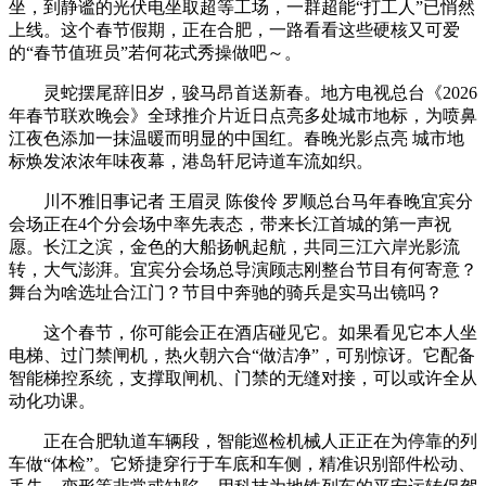
坐，到静谧的光伏电坐取超等工场，一群超能“打工人”已悄然
上线。这个春节假期，正在合肥，一路看看这些硬核又可爱
的“春节值班员”若何花式秀操做吧～。
灵蛇摆尾辞旧岁，骏马昂首送新春。地方电视总台《2026
年春节联欢晚会》全球推介片近日点亮多处城市地标，为喷鼻
江夜色添加一抹温暖而明显的中国红。春晚光影点亮 城市地
标焕发浓浓年味夜幕，港岛轩尼诗道车流如织。
川不雅旧事记者 王眉灵 陈俊伶 罗顺总台马年春晚宜宾分
会场正在4个分会场中率先表态，带来长江首城的第一声祝
愿。长江之滨，金色的大船扬帆起航，共同三江六岸光影流
转，大气澎湃。宜宾分会场总导演顾志刚整台节目有何寄意？
舞台为啥选址合江门？节目中奔驰的骑兵是实马出镜吗？
这个春节，你可能会正在酒店碰见它。如果看见它本人坐
电梯、过门禁闸机，热火朝六合“做洁净”，可别惊讶。它配备
智能梯控系统，支撑取闸机、门禁的无缝对接，可以或许全从
动化功课。
正在合肥轨道车辆段，智能巡检机械人正正在为停靠的列
车做“体检”。它矫捷穿行于车底和车侧，精准识别部件松动、