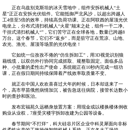
正在乌兹别克斯坦的冰天雪地中，组件安拆机械人“土
星”正正在安拆光伏组件。它能抵御严北风沙，以超出跨越人
工4倍至5倍的效率，持续高负荷功课。正在阿联酋的屋顶光伏
电坐上，分布式清扫机械人“火星”颠末之处，组件一干二净。
干挂式清扫机械人“”，它们苦守正在全球各地，数量已跨越8
万台。这个春节，它们不“返乡”，而是驻守正在荒凉、山地、
农光、渔光、屋顶等场景的光伏电坐！
它如统一位孜孜不倦的“仿生拆卸工”，用3D视觉识别狼
藉线缆，以双仿外行协同完成抓取、规整取固定。面临多品
种、小批量的柔性出产使命，系统能正在10秒内完成一组功
课，正在假日期间持续保障着产线效率取质量不变。
就正在中国人欢欢喜喜过大年的时候，日本却送来了一
个，高市早苗俄然病情加沉，被告急送往病院，接管长达数小
时的查抄和医治。
发布宏福苑久远栖身放置方案：用现金或以楼换楼体例收
购业从业权，7座受灾楼宇拆卸改建为公园等设备。
春节期间“不打烊”，科大硅谷片区企业中科灵犀面向非标
件柔性出产的工致操做智能机械人系统，正在各大工场持