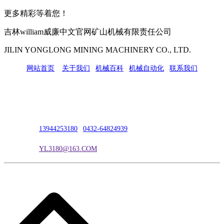
更多精彩等着您！
吉林william威廉中文官网矿山机械有限责任公司
JILIN YONGLONG MINING MACHINERY CO., LTD.
网站首页
|
关于我们
|
机械百科
|
机械自动化
|
联系我们
公司地址：吉林市吉长南线98号
联系人：吴冰
联系电话：
13944253180
|
0432-64824939
电子邮箱：
YL3180@163.COM