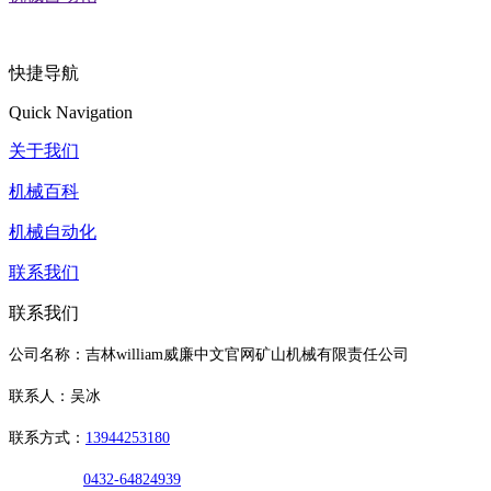
快捷导航
Quick Navigation
关于我们
机械百科
机械自动化
联系我们
联系我们
公司名称：吉林william威廉中文官网矿山机械有限责任公司
联系人：吴冰
联系方式：
13944253180
0432-64824939