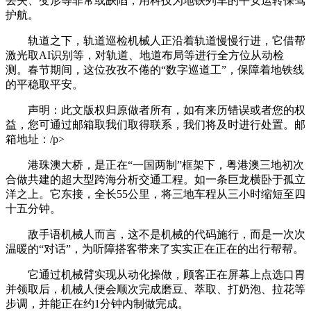
丢失、变形等非常或缺陷，用科技为地铁列车的平安运转保驾
护航。
轨道之下，轨道巡检机械人正沿着轨道慢慢行进，它借帮
激光取AI识别等，对轨道、地道布局等进行全方位从动检
测。春节期间，这位孜孜不倦的“数字巡道工”，保障着地铁线
的平稳取平安。
声明：此文版权归原做者所有，如有来历错误或者您的权
益，您可通过邮箱取我们取得联系，我们将及时进行处置。邮
箱地址：/p>
港珠澳大桥，是正在“一国两制”框架下，粤港澳三地初次
合做共建的超大型跨海分析交通工程。如一条巨龙横卧于孤立
洋之上。它东接，全长55公里，将三地车程从三小时缩短至四
十五分钟。
敌手语机械人而言，这不是机械的代码施行，而是一次次
温暖的“对话”，为听障搭客带来了实实正在正在的出行帮帮。
它通过机械臂实现从动化操做，顾客正在屏幕上点选口胃
并领取后，机械人便会顺次完成磨豆、萃取、打奶泡、拉花等
步调，并能正在约1分钟内制做完成。