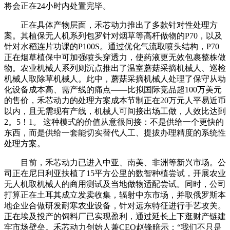
将会正在24小时内处置完毕。
正在具体产物层面，禾芯动力推出了多款针对性处理方
案。其植保无人机系列包罗针对烟草等高杆做物的P70，以及
针对水稻连片功课的P100S。通过优化气流取喷头结构，P70
正在烟草植保中可加强喷头穿透力，使药液更无效包裹整株做
物。农业机械人系列则沉点推出了温室蘑菇采摘机械人、巡检
机械人取除草机械人。此中，蘑菇采摘机械人处理了保守从动
化设备成本高、需产线的痛点——比拟国际竞品超100万美元
的售价，禾芯动力的处理方案成本节制正在20万元人平易近币
以内，且无需现有产线，机械人可间接出场工做，人效比达到
2。5！1。 这种模式的价值从意很间接：不是供给一个更快的
东西，而是供给一套能切实替代人工、提拔办理精度的系统性
处理方案。
目前，禾芯动力已进入中亚、南美、非洲等新兴市场。公
司正在尼日利亚扶植了15平方公里的数智种植尝试，开展农业
无人机取机械人的商用测试及当地做物适配尝试。同时，公司
打算正在土耳其成立发卖收集，辐射中东市场，并取俄罗斯本
地企业合做研发耐寒农业设备，针对远东特征进行手艺攻关。
正在埃及投产的饲料厂已实现盈利，通过延长上下逛财产链建
牢市场壁垒。禾芯动力创始人兼CEO赵锋暗示：“我们不只是