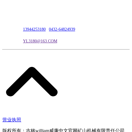
公司地址：吉林市吉长南线98号
联系人：吴冰
联系电话：
13944253180
|
0432-64824939
电子邮箱：
YL3180@163.COM
营业执照
版权所有：吉林william威廉中文官网矿山机械有限责任公司