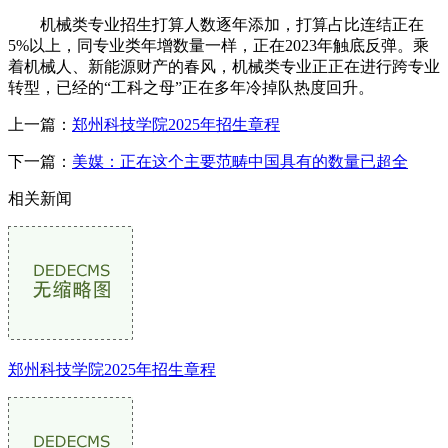
机械类专业招生打算人数逐年添加，打算占比连结正在
5%以上，同专业类年增数量一样，正在2023年触底反弹。乘
着机械人、新能源财产的春风，机械类专业正正在进行跨专业
转型，已经的“工科之母”正在多年冷掉队热度回升。
上一篇：
郑州科技学院2025年招生章程
下一篇：
美媒：正在这个主要范畴中国具有的数量已超全
相关新闻
郑州科技学院2025年招生章程