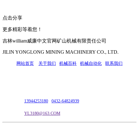
点击分享
更多精彩等着您！
吉林william威廉中文官网矿山机械有限责任公司
JILIN YONGLONG MINING MACHINERY CO., LTD.
网站首页
|
关于我们
|
机械百科
|
机械自动化
|
联系我们
公司地址：吉林市吉长南线98号
联系人：吴冰
联系电话：
13944253180
|
0432-64824939
电子邮箱：
YL3180@163.COM