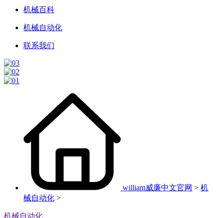
机械百科
机械自动化
联系我们
william威廉中文官网
>
机
械自动化
>
机械自动化