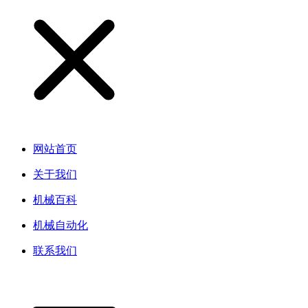
网站首页
关于我们
机械百科
机械自动化
联系我们