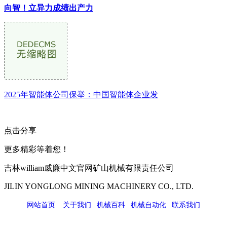
向智！立异力成绩出产力
2025年智能体公司保举：中国智能体企业发
点击分享
更多精彩等着您！
吉林william威廉中文官网矿山机械有限责任公司
JILIN YONGLONG MINING MACHINERY CO., LTD.
网站首页
|
关于我们
|
机械百科
|
机械自动化
|
联系我们
公司地址：吉林市吉长南线98号