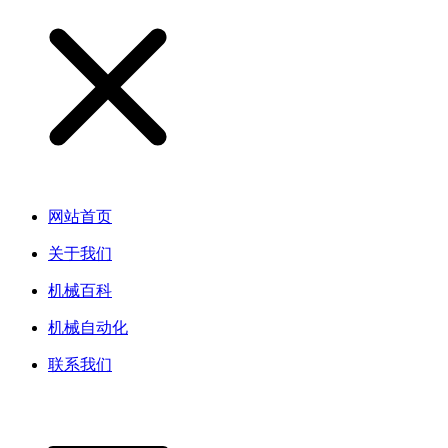
网站首页
关于我们
机械百科
机械自动化
联系我们