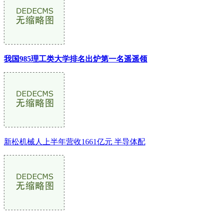
我国985理工类大学排名出炉第一名遥遥领
新松机械人上半年营收1661亿元 半导体配