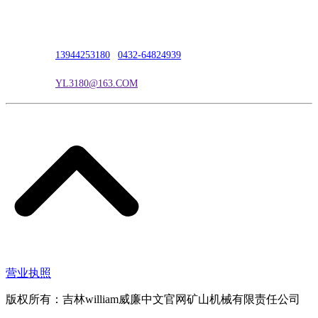
联系人：吴冰
联系电话：
13944253180
|
0432-64824939
电子邮箱：
YL3180@163.COM
营业执照
版权所有：吉林william威廉中文官网矿山机械有限责任公司