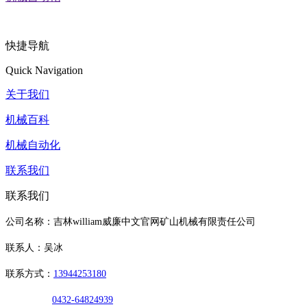
快捷导航
Quick Navigation
关于我们
机械百科
机械自动化
联系我们
联系我们
公司名称：吉林william威廉中文官网矿山机械有限责任公司
联系人：吴冰
联系方式：
13944253180
0432-64824939