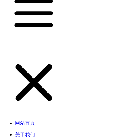
网站首页
关于我们