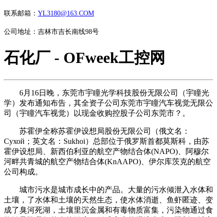
联系邮箱：
YL3180@163.COM
公司地址：吉林市吉长南线98号
石化厂 - OFweek工控网
6月16日晚，东莞市宇瞳光学科技股份无限公司（宇瞳光
学）发布通知布告，其全资子公司东莞市宇瞳汽车视觉无限公
司（宇瞳汽车视觉）以现金收购控股子公司东莞市？。
苏霍伊全称苏霍伊设想局股份无限公司（俄文名：
Сухой；英文名：Sukhoi）总部位于俄罗斯首都莫斯科，由苏
霍伊设想局、新西伯利亚的航空产物结合体(NAPO)、阿穆尔
河畔共青城的航空产物结合体(KnAAPO)、伊尔库茨克的航空
公司构成。
城市污水是城市成长中的产品。大量的污水倾泄入水体和
土壤，了水体和土壤的天然生态，使水体消逝、鱼虾匿迹、变
成了臭河死湖，土壤里沉金属和有毒物质富集，污染物通过食