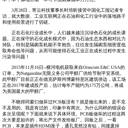
3月28日，寄云科技董事长时培昕接管中国化工报记者专
访，就大数据、工业互联网正在石油和化工行业中的落地路子
和使用前景进行了切磋。
正在石化行业成长中，人们越来越注沉绿色石化的成长课
题。正在保守的石化成长模式中，因为石油生态东西相对比力
掉队，特别是隔阂泵机能不常抱负，往往发生隔阂泵细密度低
取寿命低等问题，从而可能使得石化工业正在成长过程中发生
污染等问题！
2015年11月16日--横河电机获取来自Orascom E&C USA的
订单，为Natgasoline无限义务公司甲醇厂供给节制平安系统。
此甲醇厂目前正正在德克萨斯州博蒙特意区建筑傍边，该工场
正在2017年建成投产后，估计每年产能约为175万公吨，将成
为美国最大的甲醇厂。
不晓得同窗们做坏过PCB板没有？就是做出来的，是不克
不及用的。我是有过的，印象中有两次。为什么同样的错误会
多次呈现呢？下面就来说下具体环境。PCB板做坏的过程这两
次大要是如许的，将出产文件发给板厂。回板之后，一看
PCB，本来是插件HDMI座子，通孔竟然没有钻，间接废掉