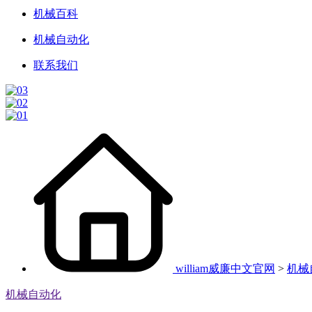
机械百科
机械自动化
联系我们
william威廉中文官网
>
机械
机械自动化