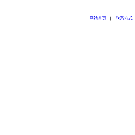
网站首页
|
联系方式