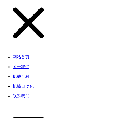
网站首页
关于我们
机械百科
机械自动化
联系我们