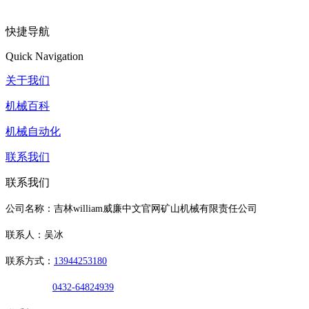
快捷导航
Quick Navigation
关于我们
机械百科
机械自动化
联系我们
联系我们
公司名称：吉林william威廉中文官网矿山机械有限责任公司
联系人：吴冰
联系方式：
13944253180
0432-64824939