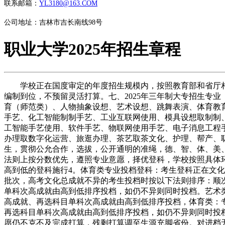
联系邮箱：
YL3180@163.COM
公司地址：吉林市吉长南线98号
职业大学2025年招生章程
学校正在国度审定的年度招生规模内，按照教育部和省厅相
编制到位，不预留灵活打算。七、2025年三年制大专招生专
育（师范类）、人物抽象设想、艺术设想、跳舞表演、体育教
手艺、化工智能制制手艺、工业互联网使用、模具设想取制制
工智能手艺使用、软件手艺、物联网使用手艺、电子消息工程
办理取数字化运营、旅逛办理、茶艺取茶文化、护理、帮产、
生，贯彻公允合作，选拔，公开通明的准绳，德、智、体、美
法则上按分数优先，遵照专业意愿，择优登科，学校按照具体
高到低的登科施行4。体育类专业投档登科：考生登科正在文
批次，高考文化总成就不异的考生投档时按以下法则排序：顺
单科次高成就由高到低排序投档，如仍不异则同时投档。艺术
高成就、再选科目单科次高成就由高到低排序投档，体育类：
再选科目单科次高成就由高到低排序投档，如仍不异则同时投
愿仍不克不及完成打算，残剩打算调至生源充脚省份。对进档