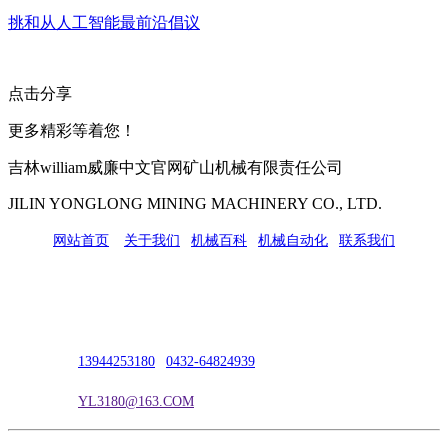
挑和从人工智能最前沿倡议
点击分享
更多精彩等着您！
吉林william威廉中文官网矿山机械有限责任公司
JILIN YONGLONG MINING MACHINERY CO., LTD.
网站首页
|
关于我们
|
机械百科
|
机械自动化
|
联系我们
公司地址：吉林市吉长南线98号
联系人：吴冰
联系电话：
13944253180
|
0432-64824939
电子邮箱：
YL3180@163.COM