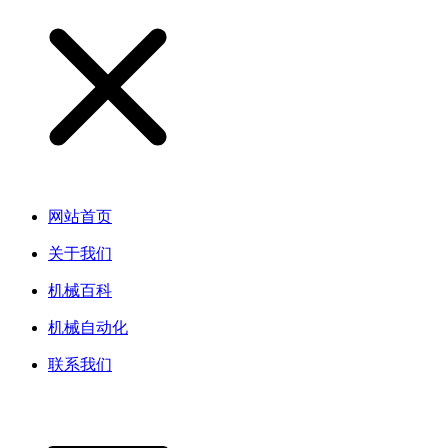
网站首页
关于我们
机械百科
机械自动化
联系我们