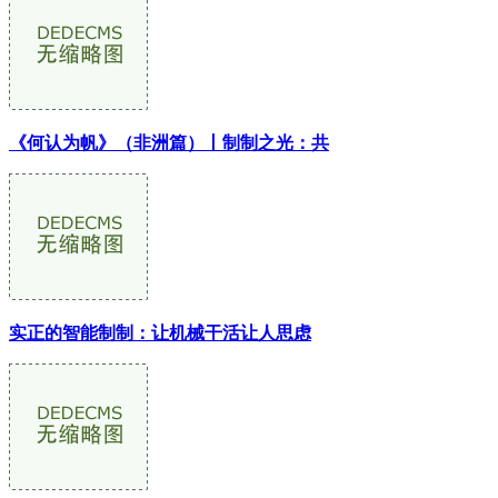
《何认为帆》（非洲篇）丨制制之光：共
实正的智能制制：让机械干活让人思虑