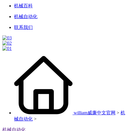
机械百科
机械自动化
联系我们
william威廉中文官网
>
机
械自动化
>
机械自动化