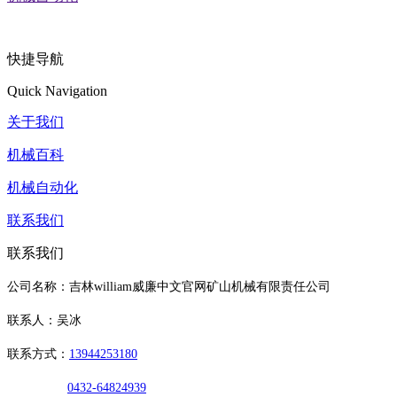
快捷导航
Quick Navigation
关于我们
机械百科
机械自动化
联系我们
联系我们
公司名称：吉林william威廉中文官网矿山机械有限责任公司
联系人：吴冰
联系方式：
13944253180
0432-64824939