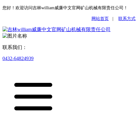
您好！欢迎访问吉林william威廉中文官网矿山机械有限责任公司！
网站首页
|
联系方式
联系我们：
0432-64824939