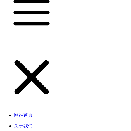
网站首页
关于我们