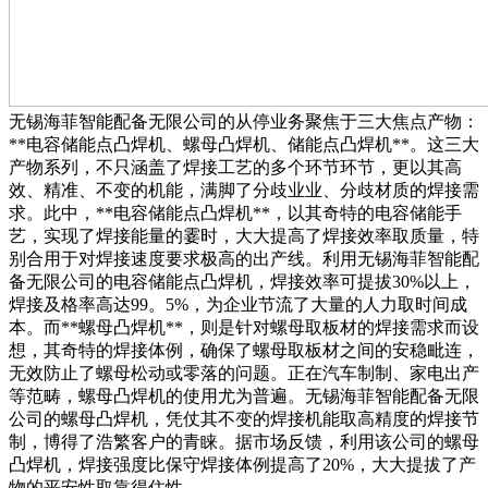
无锡海菲智能配备无限公司的从停业务聚焦于三大焦点产物：
**电容储能点凸焊机、螺母凸焊机、储能点凸焊机**。这三大
产物系列，不只涵盖了焊接工艺的多个环节环节，更以其高
效、精准、不变的机能，满脚了分歧业业、分歧材质的焊接需
求。此中，**电容储能点凸焊机**，以其奇特的电容储能手
艺，实现了焊接能量的霎时，大大提高了焊接效率取质量，特
别合用于对焊接速度要求极高的出产线。利用无锡海菲智能配
备无限公司的电容储能点凸焊机，焊接效率可提拔30%以上，
焊接及格率高达99。5%，为企业节流了大量的人力取时间成
本。而**螺母凸焊机**，则是针对螺母取板材的焊接需求而设
想，其奇特的焊接体例，确保了螺母取板材之间的安稳毗连，
无效防止了螺母松动或零落的问题。正在汽车制制、家电出产
等范畴，螺母凸焊机的使用尤为普遍。无锡海菲智能配备无限
公司的螺母凸焊机，凭仗其不变的焊接机能取高精度的焊接节
制，博得了浩繁客户的青睐。据市场反馈，利用该公司的螺母
凸焊机，焊接强度比保守焊接体例提高了20%，大大提拔了产
物的平安性取靠得住性。