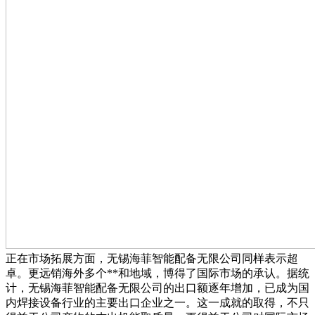
正在市场拓展方面，无锡海菲智能配备无限公司同样表示超
卓。更远销海外多个**和地域，博得了国际市场的承认。据统
计，无锡海菲智能配备无限公司的出口额逐年增加，已成为国
内焊接设备行业的主要出口企业之一。这一成就的取得，不只