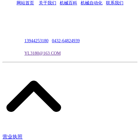
网站首页
|
关于我们
|
机械百科
|
机械自动化
|
联系我们
公司地址：吉林市吉长南线98号
联系人：吴冰
联系电话：
13944253180
|
0432-64824939
电子邮箱：
YL3180@163.COM
营业执照