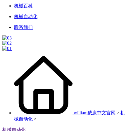
机械百科
机械自动化
联系我们
william威廉中文官网
>
机
械自动化
>
机械自动化