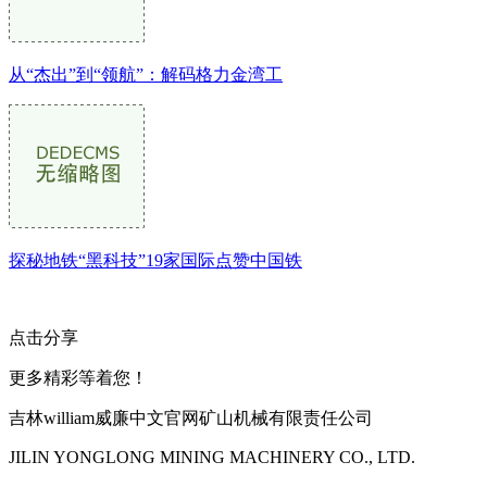
从“杰出”到“领航”：解码格力金湾工
探秘地铁“黑科技”19家国际点赞中国铁
点击分享
更多精彩等着您！
吉林william威廉中文官网矿山机械有限责任公司
JILIN YONGLONG MINING MACHINERY CO., LTD.