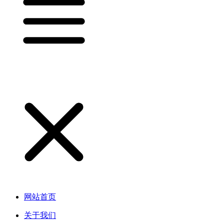
网站首页
关于我们