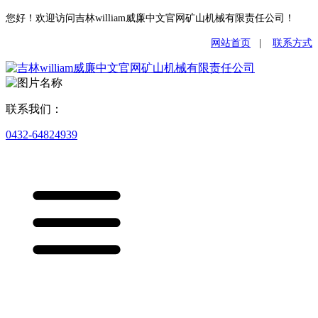
您好！欢迎访问吉林william威廉中文官网矿山机械有限责任公司！
网站首页
|
联系方式
联系我们：
0432-64824939