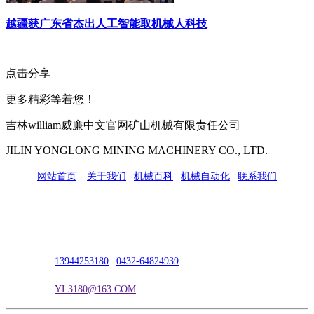
越疆获广东省杰出人工智能取机械人科技
点击分享
更多精彩等着您！
吉林william威廉中文官网矿山机械有限责任公司
JILIN YONGLONG MINING MACHINERY CO., LTD.
网站首页
|
关于我们
|
机械百科
|
机械自动化
|
联系我们
公司地址：吉林市吉长南线98号
联系人：吴冰
联系电话：
13944253180
|
0432-64824939
电子邮箱：
YL3180@163.COM