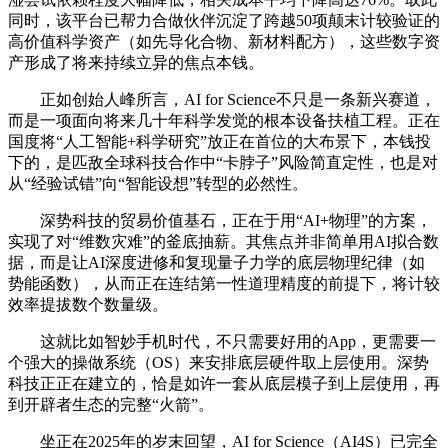
同时，该平台已帮力合做伙伴沉淀了跨越50项颠末计较验证的
高价值科学资产（如先导化合物、新材料配方），这些数字资
产形成了将来持续立异的焦点本钱。
正如创始人峰所言，AI for Science不只是一条新兴赛道，
而是一项面向将来几十年科学发觉的根本设备扶植工程。正在
国度将“人工智能+科学研究”放正在首位的大布景下，本钱投
下的，是匹敌全球科技合作中“卡脖子”风险简直定性，也是对
从“经验试错”向“智能设想”转型的必然性。
深势科技的贸易价值基石，正在于用“AI+物理”的方案，
实现了对“维数灾难”的釜底抽薪。其焦点并非简单用AI拟合数
据，而是让AI深度进修和复现量子力学的底层物理纪律（如
势能函数），从而正在连结第一性道理精度的前提下，将计较
效率提拔数个数量级。
这就比如智妙手机时代，不只需要好用的App，更需要一
个强大的操做系统（OS）来安排底层硬件取上层使用。深势
科技正正在建立的，恰是如许一套从底层模子到上层使用，再
到开辟者生态的完整“火箭”。
坐正在2025年的岁末回望，AI for Science（AI4S）已完全