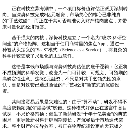
正在科技立异海潮中，一个项目标价值评估正派历深刻转
向。当深势科技完成8亿元融资，市场关心的核心已非纯真
的“手艺炫酷”，而正在于其可否精准切入财产核肉痛点，并带
来可量化的经济报答。
基于强大的内核，深势科技建立了一个名为“玻尔·科研空
间坐”的产物矩阵。这相当于使用商铺里的焦点App，通过一
种被从头定义的“SaaS”模式（Science as a Service），将复杂的
科学计较变成了尺度化的工业软件。
这恰是本钱市场赐与深势科技高估值的底子逻辑：它正将
不成预测的科学发觉，改变为一门可计较、可规划、可预期的
高确定性生意。这8亿元融资，不只是对其手艺领先性的承
认，更是对这套已通过验证的“手艺-经济”新范式的沉磅投
资。
其间接贸易后果是灾难性的：由于“算不动”，研发不得不
高度依赖频频的“湿尝试”试错。这种模式好像正在迷宫中盲目
试探，不只价格昂扬：催生了新药研发“十年十亿美金”的典范
困局，更导致新材料开辟周期漫长，严沉畅后于市场迭代需
求。整个财产的立异效率，被正在物理纪律设定的天花板之