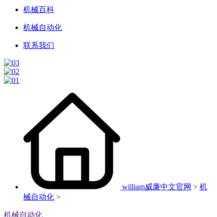
机械百科
机械自动化
联系我们
william威廉中文官网
>
机
械自动化
>
机械自动化