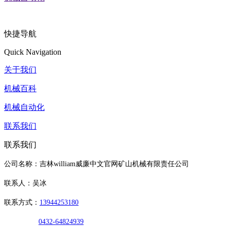
快捷导航
Quick Navigation
关于我们
机械百科
机械自动化
联系我们
联系我们
公司名称：吉林william威廉中文官网矿山机械有限责任公司
联系人：吴冰
联系方式：
13944253180
0432-64824939