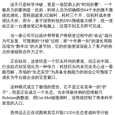
这不只是科学冲破，更是一场贸易上的“时间折叠”。一个
极具力的案例是：此前，科研人员为切确模仿64个水的微不雅
彼此感化，需耗损超算2亿核时，耗时三个月，仅机时成本便
堪比天价。而今，基于深势科技的DPA预锻炼大模子，统一使
命正在一台通俗笔记本电脑上，仅需不到五天即可完成。
当一家公司可以或许帮帮客户将研发过程中的“命运”成分
为可反复、可预测的“计较”过程，将“十年磨一剑”的漫长周期
压缩为“数年出”的火速节拍，它的价值便深深嵌入了客户的焦
点价值链取合作力之中。
正在硅谷，这曾经是一个巨头环伺的赛道。但正在中国，
行业款式却呈现出另一种张力：科技巨头尚未完全关心这一垂
曲范畴，市场的“生态实空”为具备全栈能力的创业公司预留了
成长为平台级企业的宝贵窗口。
这种模式成立了极强的壁垒。它不是正在卖单一的“铲
子”，而是正在成立一个生态。当全球最伶俐的思维都习
Bohrium跑数据、用Uni-Mol做预测时，深势就控制了将来科学
发觉的入口。
英伟达正正在试图将其芯片取CUDA生态变成科学计较