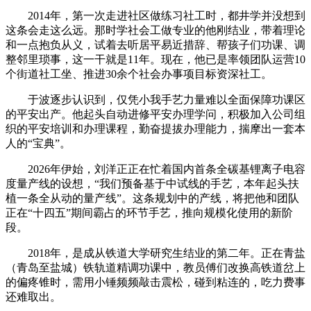
2014年，第一次走进社区做练习社工时，都井学并没想到
这条会走这么远。那时学社会工做专业的他刚结业，带着理论
和一点抱负从义，试着去听居平易近措辞、帮孩子们功课、调
整邻里琐事，这一干就是11年。现在，他已是率领团队运营10
个街道社工坐、推进30余个社会办事项目标资深社工。
于波逐步认识到，仅凭小我手艺力量难以全面保障功课区
的平安出产。他起头自动进修平安办理学问，积极加入公司组
织的平安培训和办理课程，勤奋提拔办理能力，揣摩出一套本
人的“宝典”。
2026年伊始，刘洋正正在忙着国内首条全碳基锂离子电容
度量产线的设想，“我们预备基于中试线的手艺，本年起头扶
植一条全从动的量产线”。这条规划中的产线，将把他和团队
正在“十四五”期间霸占的环节手艺，推向规模化使用的新阶
段。
2018年，是成从铁道大学研究生结业的第二年。正在青盐
（青岛至盐城）铁轨道精调功课中，教员傅们改换高铁道岔上
的偏疼锥时，需用小锤频频敲击震松，碰到粘连的，吃力费事
还难取出。