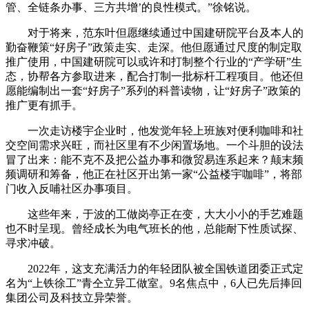
管、全链条办事、三方共增’的良性模式。”徐铭说。
对于将来，范东叶但愿继续通过中国建研院平台及本人的
勤奋鞭策“好房子”政策走实、走深。他但愿通过尺度的制定取
推广使用，中国建研院可以或许和打制整个行业的“产学研”生
态，协帮各方参取进来，配合打制一批标杆工程项目。他还但
愿能编制出一套“好房子”系列的科普读物，让“好房子”政策的
推广更有抓手。
一次走访楼宇企业时，他发觉年轻上班族对便利咖啡和社
交空间需求兴旺，而社区里有不少闲置场地。一个斗胆的设法
冒了出来：能不克不及把公益办事和微贸易连系起来？颠末频
频调研和筹备，他正在社区开出第一家“公益楼宇咖啡”，将部
门收入反哺社区办事项目。
这些年来，于波的工做岗亭正在变，大大小小的手艺难题
也不时呈现。曾经成长为电气班长的他，总能耐下性质试探、
寻求冲破。
2022年，这支充满活力的年轻团队被全国铁道团委正式定
名为“上铁徐工”青仝立异工做室。9名焦点中，6人已先后捧回
集团公司及科技立异荣誉。