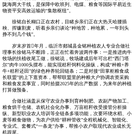
陇海两大干线，是保障中欧班列、电煤、粮食等国际平易近生
物资平安高效运输的“集散枢纽”。
徐铭自长糊口正在农村，目睹乡亲们正在大热天哈腰插
秧、挥镰割麦，听着乡亲们谈论“种地苦，种地累，一年到头
挣不到几个钱”。
岁末岁首年月，临沂市郯城县金铭种植农人专业合做社
理事长徐铭马不断蹄，正正在忙着奔波两件事：一是推进肉牛
牧场的扶植收尾工做，徐铭说，牧场建成后年可出栏“西门塔
尔”肉牛1000头摆布，能实现秸秆饲料化操纵，构成“种粮+养
牛+秸秆还田”的绿色种养轮回链条；二是对接“田掌柜粮食成
长联盟”的上下逛资本，帮帮联盟里的种粮大户协调农资采购
和粮食发卖事宜，同时拾掇2025年的出产数据，为来年的种植
打算做预备。
合做社涵盖从保守农业办事到育种制肥、农副产物加工、
粮食烘干仓储、农机社会化办事、万亩秸秆收受接管分析操
纵、新型职业农人培训等全链条多项功能，次要环绕水稻、小
麦等粮食做物，为农户供给“耕种管收”全程机械化、智能化、
专业式、套餐式“一条龙”办事，帮推小农户取现代农业成长无
机跟尾。