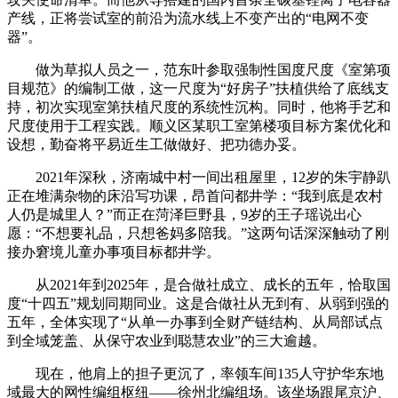
产线，正将尝试室的前沿为流水线上不变产出的“电网不变
器”。
做为草拟人员之一，范东叶参取强制性国度尺度《室第项
目规范》的编制工做，这一尺度为“好房子”扶植供给了底线支
持，初次实现室第扶植尺度的系统性沉构。同时，他将手艺和
尺度使用于工程实践。顺义区某职工室第楼项目标方案优化和
设想，勤奋将平易近生工做做好、把功德办妥。
2021年深秋，济南城中村一间出租屋里，12岁的朱宇静趴
正在堆满杂物的床沿写功课，昂首问都井学：“我到底是农村
人仍是城里人？”而正在菏泽巨野县，9岁的王子瑶说出心
愿：“不想要礼品，只想爸妈多陪我。”这两句话深深触动了刚
接办窘境儿童办事项目标都井学。
从2021年到2025年，是合做社成立、成长的五年，恰取国
度“十四五”规划同期同业。这是合做社从无到有、从弱到强的
五年，全体实现了“从单一办事到全财产链结构、从局部试点
到全域笼盖、从保守农业到聪慧农业”的三大逾越。
现在，他肩上的担子更沉了，率领车间135人守护华东地
域最大的网性编组枢纽——徐州北编组场。该坐场跟尾京沪、