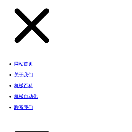
网站首页
关于我们
机械百科
机械自动化
联系我们