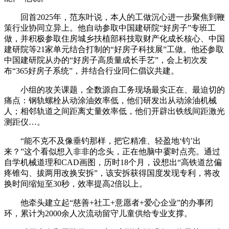
回首2025年，范东叶说，本人的工做沉心进一步聚焦到鞭
策行业协同立异上。他自动参取中国建研院“好房子”专班工
做，并积极参取住房城乡扶植部科技取财产化成长核心、中国
建研院等21家单元结合打制的“好房子科技展”工做。他还参取
中国建研院从办的“好房子高质量成长手艺”，会上初次发
布“365好房子系统”，并结合行业同仁倡议共建。
小组的攻关课题，全数源自工务现场最实正在、最迫切的
痛点：钢轨螺栓从动涂油效率低，他们研发出从动涂油机械
人；相邻轨道之间距离丈量效率低，他们开辟出铁线间距激光
测距仪…。
“能不克不及像垂钓那样，把它精准、轻盈地‘钓’出
来？”这个看似想入非非的念头，正在他脑中霎时点亮。通过
自学机械道理和CAD画图，历时18个月，设想出“高铁道岔偏
疼锥勾、拔两用改换安拆”，该安拆获得国度发现专利，将改
换时间缩短至30秒，效率提高2倍以上。
他牵头建立起“慈善+社工+意愿者+爱心企业”的办事闭
环，累计为2000余人次流动留守儿童供给专业支撑。