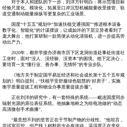
对于本人和团队的下一步，刘洋方针明白：将示范项目标
经验尺度化、模块化，拓展至口岸沉型机械能量收受接管、轨
道交通制动能量操纵等更复杂的工业场景。
国度“十五五”规划中“加速扶植交通强国”“推进根本设备
数字化、智能化”的计谋摆设，让成如许的下层立异者看到了
庞大舞台，他打算研制一款简便从动化清筛机，进一步提高劳
动出产力。
2020年，都井学接办济南市历下区龙洞街道处事处街道社
工坐时，面对“没人、没经验、没资本”的困境。他下定决心，
要培育一支“懂行业、善办事、无情怀”的专业步队。
《地方关于制定国平易近经济和社会成长第十五个五年规
划的》明白提到，“扶植平安舒服绿色聪慧的‘好房子’，实施
衡宇质量提拔工程和物业办事质量提拔步履”。
正在刘洋的研究中，有一套特殊的系统——毗连国度同步
辐射光源的原位表征系统。他抽象地称之为给电池做的“动态
高清微创手术曲播”。
“最意想不到的坚苦正在于节制产物的分歧性。”他坦言，
尝试室可控，但产线上材料批次会有波动，温湿度正在变化，