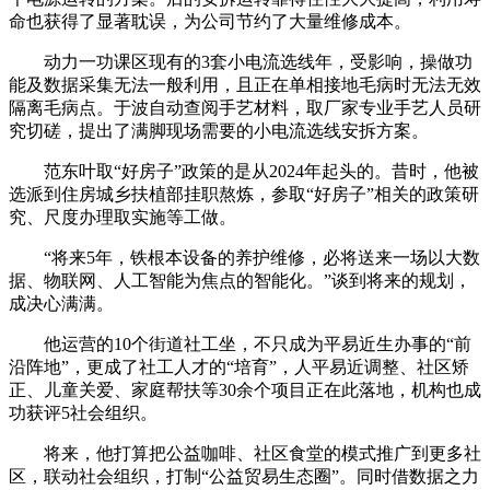
命也获得了显著耽误，为公司节约了大量维修成本。
动力一功课区现有的3套小电流选线年，受影响，操做功
能及数据采集无法一般利用，且正在单相接地毛病时无法无效
隔离毛病点。于波自动查阅手艺材料，取厂家专业手艺人员研
究切磋，提出了满脚现场需要的小电流选线安拆方案。
范东叶取“好房子”政策的是从2024年起头的。昔时，他被
选派到住房城乡扶植部挂职熬炼，参取“好房子”相关的政策研
究、尺度办理取实施等工做。
“将来5年，铁根本设备的养护维修，必将送来一场以大数
据、物联网、人工智能为焦点的智能化。”谈到将来的规划，
成决心满满。
他运营的10个街道社工坐，不只成为平易近生办事的“前
沿阵地”，更成了社工人才的“培育”，人平易近调整、社区矫
正、儿童关爱、家庭帮扶等30余个项目正在此落地，机构也成
功获评5社会组织。
将来，他打算把公益咖啡、社区食堂的模式推广到更多社
区，联动社会组织，打制“公益贸易生态圈”。同时借数据之力