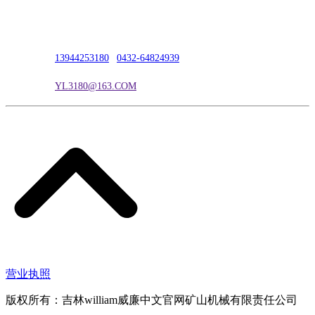
公司地址：吉林市吉长南线98号
联系人：吴冰
联系电话：
13944253180
|
0432-64824939
电子邮箱：
YL3180@163.COM
营业执照
版权所有：吉林william威廉中文官网矿山机械有限责任公司