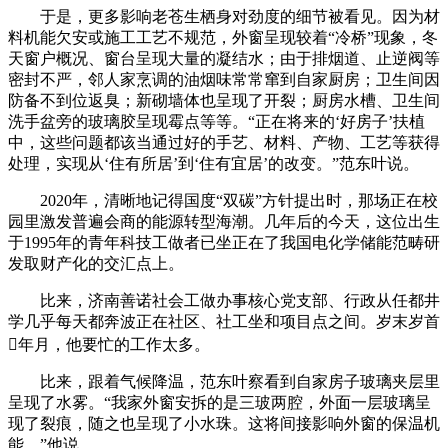
于是，更多影响老苍生栖身对劲度的细节被看见。因为材
料机能欠安或施工工艺不规范，外窗呈现较着“冷桥”现象，冬
天窗户概况、窗台呈现大量的凝结水；由于排烟道、止逆阀等
密封不严，邻人家烹调的油烟味常常窜到自家厨房；卫生间因
防备不到位返臭；新砌墙体也呈现了开裂；厨房水槽、卫生间
洗手盆旁的玻璃胶呈现霉点等等。“正在将来的‘好房子’扶植
中，这些问题都该当通过好的手艺、材料、产物、工艺等获得
处理，实现从‘住有所居’到‘住有宜居’的改变。”范东叶说。
2020年，清晰地记得国度“双碳”方针提出时，那场正在校
园里激发普遍会商的能源转型海潮。几年后的今天，这位出生
于1995年的青年科技工做者已坐正在了我国电化学储能范畴研
发取财产化的交汇点上。
比来，济南善诺社会工做办事核心党支部、行政从任都井
学几乎每天都奔波正在社区、社工坐和项目点之间。岁末岁首
年月，他要忙的工作太多。
比来，跟着气候降温，范东叶察看到自家房子玻璃夹层里
呈现了水雾。“我家外窗安拆的是三玻两腔，外面一层玻璃呈
现了裂痕，随之也呈现了小水珠。这将间接影响外窗的保温机
能。”他说。