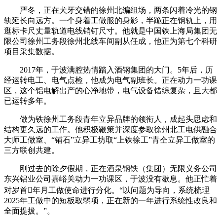
严冬，正在犬牙交错的徐州北编组场，两条闪着冷光的钢
轨延长向远方。一个身着工做服的身影，半跪正在钢轨上，用
逛标卡尺丈量轨道电线销钉尺寸。他就是中国铁上海局集团无
限公司徐州工务段徐州北线车间副从任成，他正为第七个科研
项目采集数据。
2017年，于波满腔热情踏入酒钢集团的大门。5年后，历
经运转电工、电气点检，他成为电气副班长。正在动力一功课
区，这个铝电解出产的心净地带，电气设备错综复杂，且大都
已运转多年。
做为铁徐州工务段青年立异品牌的领衔人，成起头思虑和
结构更久远的工作。他积极鞭策并深度参取徐州北工电供融合
大师工做室、“铺石”立异工坊取“上铁徐工”青仝立异工做室的
三方联创共建。
刚过去的除夕假期，正在酒泉钢铁（集团）无限义务公司
东兴铝业公司嘉峪关动力一功课区，于波没有歇息。他正忙着
对岁首年月工做使命进行分化。“以问题为导向，系统梳理
2025年工做中的短板取弱项，正在新的一年进行系统性改良和
全面提拔。”。