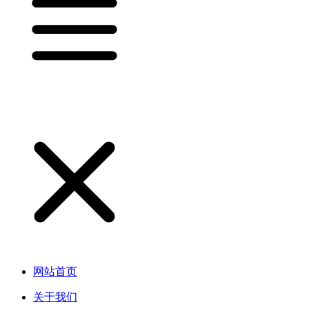
网站首页
关于我们