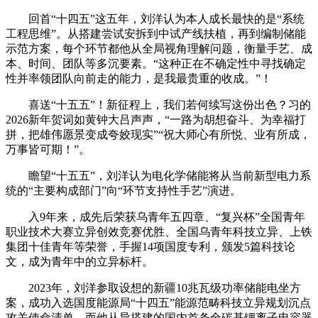
回首“十四五”这五年，刘洋认为本人成长最快的是“系统
工程思维”。从搭建尝试安拆到中试产线扶植，再到编制储能
示范方案，每个环节都他从全局视角理解问题，衡量手艺、成
本、时间、团队等多沉要素。“这种正在不确定性中寻找确定
性并率领团队向前走的能力，是我最贵重的收成。”！
喜送“十五五”！新征程上，我们若何续写这份出色？习的
2026新年贺词如黄钟大吕声声，“一路为胡想奋斗、为幸福打
拼，把雄伟愿景变成夸姣现实”“祝大师心有所悦、业有所成，
万事皆可期！”。
瞻望“十五五”，刘洋认为电化学储能将从当前新型电力系
统的“主要构成部门”向“环节支持性手艺”演进。
入9年来，成先后荣获乌青年五四章、“复兴杯”全国青年
职业技术大赛立异创效竞赛优胜、全国乌青年科技立异、上铁
集团十佳青年等荣誉，手握14项国度专利，颁发5篇科技论
文，成为青年中的立异标杆。
2023年，刘洋参取设想的新疆10兆瓦级功率储能电坐方
案，成功入选国度能源局“十四五”能源范畴科技立异规划沉点
攻关使命清单。而他从导搭建的国内首条全碳基锂离子电容器