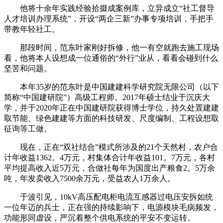
他将十余年实践经验拾掇成案例库，立异成立“社工督导
人才培训办理系统”，开设“两企三新”办事专项培训，手把手
带教年轻社工。
那段时间，范东叶家刚好拆修，他一有空就跑去施工现场
看，他将本人设想成一位通俗的“外行”业从，看看会碰到什么
坚苦和问题。
本年35岁的范东叶是中国建建科学研究院无限公司（以下
简称“中国建研院”）高级工程师。2017年硕士结业于沉庆大
学，并于2020年正在中国建研院获得博士学位，持久处置建建
取节能、绿色建建等方面的科技研发、尺度编制、工程设想取
征询等工做。
现在，正在“双社结合”模式所涉及的21个天然村，农户合
计年收益1362。4万元，村集体合计年收益101。7万元，各村
平均提高收入近5万元，合做社每年为国度出产粮食2。5万余
吨，年发卖收入7500余万元，受益农人1万余人。
于波引见，10kV高压配电柜电流互感器过电压安拆如统
一位年迈的兵士，正在强的持续影响下，电源模块毛病频发，
功能形同虚设，严沉着整个供电系统的平安不变运转。