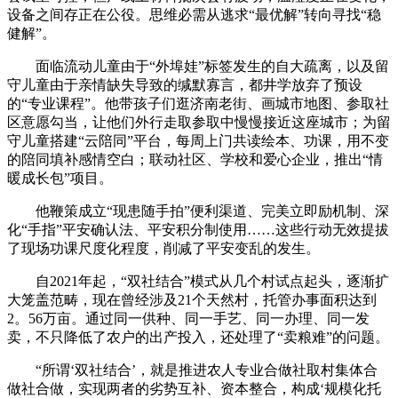
设备之间存正在公役。思维必需从逃求“最优解”转向寻找“稳
健解”。
面临流动儿童由于“外埠娃”标签发生的自大疏离，以及留
守儿童由于亲情缺失导致的缄默寡言，都井学放弃了预设
的“专业课程”。他带孩子们逛济南老街、画城市地图、参取社
区意愿勾当，让他们外行走取参取中慢慢接近这座城市；为留
守儿童搭建“云陪同”平台，每周上门共读绘本、功课，用不变
的陪同填补感情空白；联动社区、学校和爱心企业，推出“情
暖成长包”项目。
他鞭策成立“现患随手拍”便利渠道、完美立即励机制、深
化“手指”平安确认法、平安积分制使用……这些行动无效提拔
了现场功课尺度化程度，削减了平安变乱的发生。
自2021年起，“双社结合”模式从几个村试点起头，逐渐扩
大笼盖范畴，现在曾经涉及21个天然村，托管办事面积达到
2。56万亩。通过同一供种、同一手艺、同一办理、同一发
卖，不只降低了农户的出产投入，还处理了“卖粮难”的问题。
“所谓‘双社结合’，就是推进农人专业合做社取村集体合
做社合做，实现两者的劣势互补、资本整合，构成‘规模化托