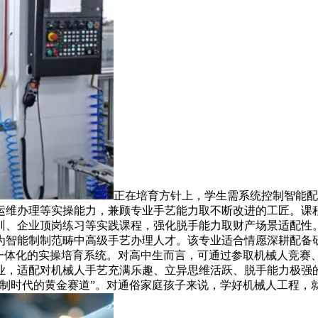
正在培育方针上，学生需系统控制智能配
运维办理等实操能力，兼顾专业手艺能力取不断改进的工匠。课
训、企业顶岗练习等实践课程，强化脱手能力取财产场景适配性
为智能制制范畴中高级手艺办理人才。该专业适合情愿深耕配备
”一体化的实操培育系统。对高中生而言，可通过参取机械人竞赛
业，适配对机械人手艺充满乐趣、立异思维活跃、脱手能力极强
制制时代的黄金赛道”。对通俗家庭孩子来说，学好机械人工程，