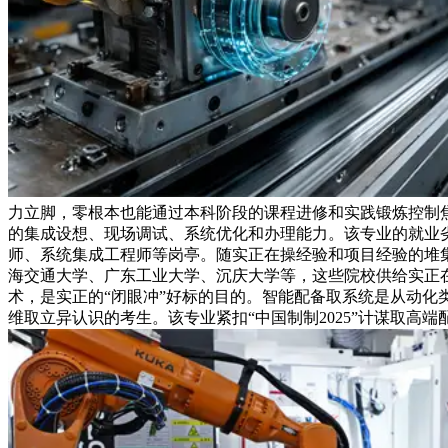
力立脚，零根本也能通过本科阶段的课程进修和实践锻炼控制
的集成设想、现场调试、系统优化和办理能力。该专业的就业
师、系统集成工程师等岗亭。随实正在操经验和项目经验的堆
海交通大学、广东工业大学、沉庆大学等，这些院校供给实正
术，是实正的“闭眼冲”好标的目的。智能配备取系统是从动
维取立异认识的考生。该专业紧扣“中国制制2025”计谋取