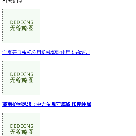
相关新闻
宁夏开展枸杞公用机械智能使用专题培训
藏南护照风浪：中方依规守底线 印度纯属