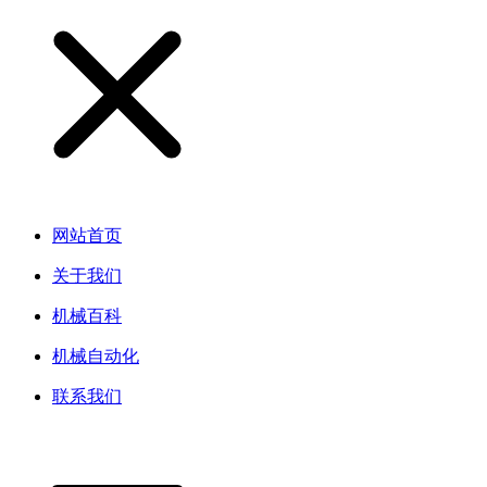
网站首页
关于我们
机械百科
机械自动化
联系我们