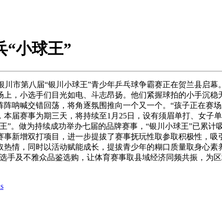
乓“小球王”
年宁夏银川市第八届“银川小球王”青少年乒乓球争霸赛正在贺兰县启
场上，小选手们目光如电、斗志昂扬。他们紧握球拍的小手沉稳
阵阵呐喊交错回荡，将角逐氛围推向一个又一个。“孩子正在赛场
本届赛事为期三天，将持续至1月25日，设有须眉单打、女子
王”。做为持续成功举办七届的品牌赛事，“银川小球王”已累计
赛事新增双打项目，进一步提拔了赛事抚玩性取参取积极性，吸
取热情，同时以活动赋能成长，提拔青少年的糊口质量取身心素养
供选手及不雅众品鉴选购，让体育赛事取县域经济同频共振，为
us