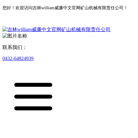
您好！欢迎访问吉林william威廉中文官网矿山机械有限责任公司！
联系我们：
0432-64824939