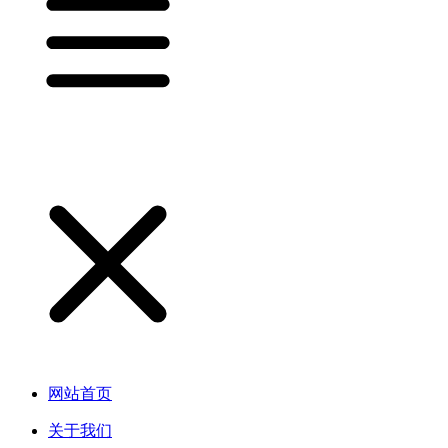
网站首页
关于我们