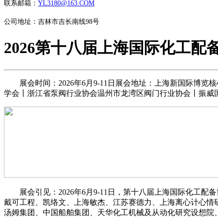
联系邮箱：
YL3180@163.COM
公司地址：吉林市吉长南线98号
2026第十八届上海国际化工配
展会时间：2026年6月9-11日展会地址：上海新国际博
学会丨浙江省泵阀行业协会温州市龙湾区阀门行业协会丨振威
展会引见：2026年6月9-11日，第十八届上海国际化工
戴可工程、凯络文、上海敏杰、江苏赛德力、上海离心计心情
汤姆集团、中国船舶集团、天华化工机械及从动化研究设想院