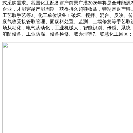
式采购需求。我国化工配备财产前景广漠2026年将是全球能
企业，才能穿越产能周期，获得持久超额收益，特别是财产链
工艺取手艺等2、化工单位设备！破坏、搅拌、混台、反映、传
废气收受接管取管理、固废料处置、监测、土壤修复等手艺取
场从动化，电气从动化，工业机械人，智能识别、传感、系统
消防设备、工业防腐、设备检修、取办理等7、聪慧化工园区