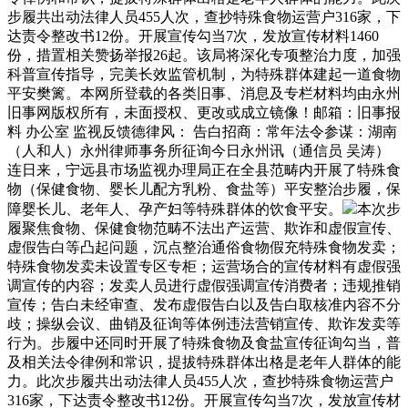
步履共出动法律人员455人次，查抄特殊食物运营户316家，下
达责令整改书12份。开展宣传勾当7次，发放宣传材料1460
份，措置相关赞扬举报26起。该局将深化专项整治力度，加强
科普宣传指导，完美长效监管机制，为特殊群体建起一道食物
平安樊篱。本网所登载的各类旧事、消息及专栏材料均由永州
旧事网版权所有，未面授权、更改或成立镜像！邮箱：旧事报
料 办公室 监视反馈德律风： 告白招商：常年法令参谋：湖南
（人和人）永州律师事务所征询今日永州讯（通信员 吴涛）
连日来，宁远县市场监视办理局正在全县范畴内开展了特殊食
物（保健食物、婴长儿配方乳粉、食盐等）平安整治步履，保
障婴长儿、老年人、孕产妇等特殊群体的饮食平安。
本次步
履聚焦食物、保健食物范畴不法出产运营、欺诈和虚假宣传、
虚假告白等凸起问题，沉点整治通俗食物假充特殊食物发卖；
特殊食物发卖未设置专区专柜；运营场合的宣传材料有虚假强
调宣传的内容；发卖人员进行虚假强调宣传消费者；违规推销
宣传；告白未经审查、发布虚假告白以及告白取核准内容不分
歧；操纵会议、曲销及征询等体例违法营销宣传、欺诈发卖等
行为。步履中还同时开展了特殊食物及食盐宣传征询勾当，普
及相关法令律例和常识，提拔特殊群体出格是老年人群体的能
力。此次步履共出动法律人员455人次，查抄特殊食物运营户
316家，下达责令整改书12份。开展宣传勾当7次，发放宣传材