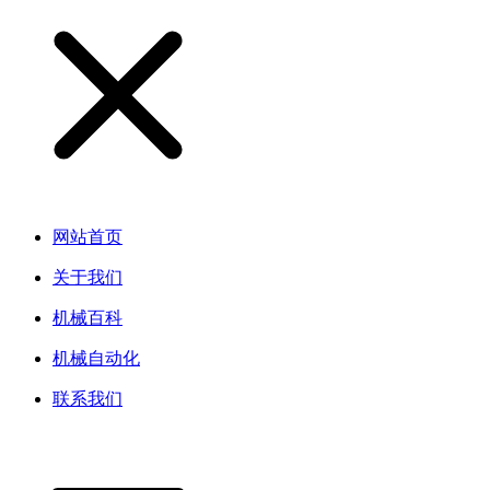
网站首页
关于我们
机械百科
机械自动化
联系我们