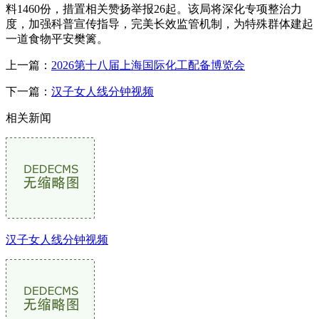
料1460份，措置相关赞扬举报26起。该局将深化专项整治力
度，加强科普宣传指导，完美长效监管机制，为特殊群体建起
一道食物平安樊篱。
上一篇：
2026第十八届上海国际化工配备博览会
下一篇：
汉子女人线分钟视频
相关新闻
汉子女人线分钟视频