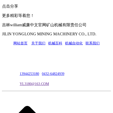
点击分享
更多精彩等着您！
吉林william威廉中文官网矿山机械有限责任公司
JILIN YONGLONG MINING MACHINERY CO., LTD.
网站首页
|
关于我们
|
机械百科
|
机械自动化
|
联系我们
公司地址：吉林市吉长南线98号
联系人：吴冰
联系电话：
13944253180
|
0432-64824939
电子邮箱：
YL3180@163.COM