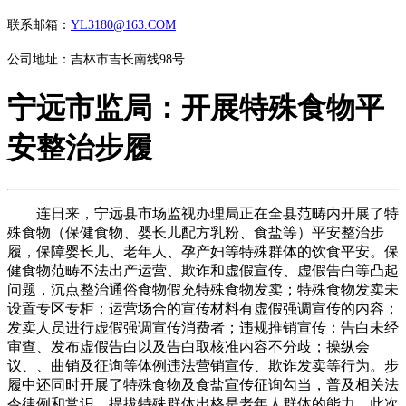
联系邮箱：
YL3180@163.COM
公司地址：吉林市吉长南线98号
宁远市监局：开展特殊食物平
安整治步履
连日来，宁远县市场监视办理局正在全县范畴内开展了特
殊食物（保健食物、婴长儿配方乳粉、食盐等）平安整治步
履，保障婴长儿、老年人、孕产妇等特殊群体的饮食平安。保
健食物范畴不法出产运营、欺诈和虚假宣传、虚假告白等凸起
问题，沉点整治通俗食物假充特殊食物发卖；特殊食物发卖未
设置专区专柜；运营场合的宣传材料有虚假强调宣传的内容；
发卖人员进行虚假强调宣传消费者；违规推销宣传；告白未经
审查、发布虚假告白以及告白取核准内容不分歧；操纵会
议、、曲销及征询等体例违法营销宣传、欺诈发卖等行为。步
履中还同时开展了特殊食物及食盐宣传征询勾当，普及相关法
令律例和常识，提拔特殊群体出格是老年人群体的能力。此次