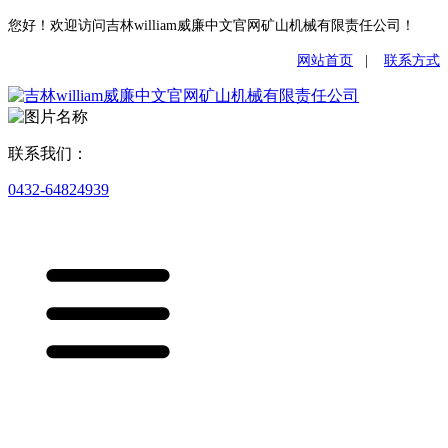
您好！欢迎访问吉林william威廉中文官网矿山机械有限责任公司！
网站首页
|
联系方式
联系我们：
0432-64824939