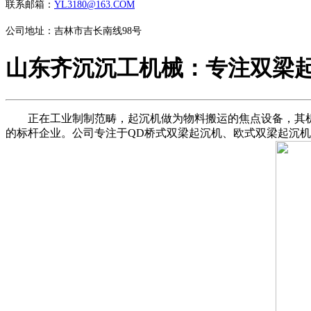
联系邮箱：
YL3180@163.COM
公司地址：吉林市吉长南线98号
山东齐沉沉工机械：专注双梁
正在工业制制范畴，起沉机做为物料搬运的焦点设备，其机
的标杆企业。公司专注于QD桥式双梁起沉机、欧式双梁起沉机