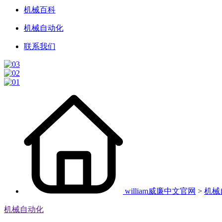
机械百科
机械自动化
联系我们
william威廉中文官网
>
机械
机械自动化