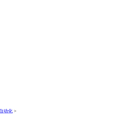
自动化
>