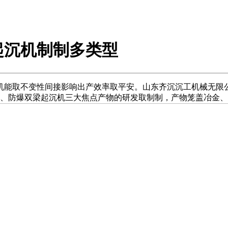
起沉机制制多类型
能取不变性间接影响出产效率取平安。山东齐沉沉工机械无限公
、防爆双梁起沉机三大焦点产物的研发取制制，产物笼盖冶金、