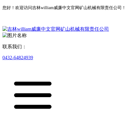
您好！欢迎访问吉林william威廉中文官网矿山机械有限责任公司！
联系我们：
0432-64824939