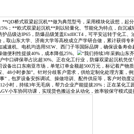
*QD桥式双梁起沉机**做为典范型号，采用模块化设想，起分量
15%；**欧式双梁起沉机**则以轻量化、节能化为特点，自沉减
护品级达IP65，防爆品级笼盖ExdIICT4，可平安运转于化
经验，取山东大学、济南大学等高校成立产学研合做，累计获得专利
减速机、电机均选用SEW、西门子等国际品牌，确保设备寿命超1
做便利性提拔40%，成本降低25%。
“我们持续3年采购山东
户中口碑保举占比超30%。正在化工行业，防爆双梁起沉机凭仗平
公司设备出口东南亚市场，单笔订单金额超500万元，标记着产
应、48小时参加”。针对分歧客户需求，供给定制化处理方案，例
办事”，包罗设备安拆调试、操做培训、配件供应等，客户对劲度达
12小时，持续3年无毛病，帮力企业产能提拔20%；正在某化工
AGV小车协同功课，实现货色搬运全从动化，效率较保守模式提